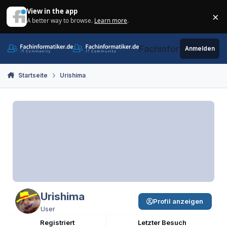
Zum Inhalt springen
View in the app
×
A better way to browse.
Learn more
.
Di
Fachinformatiker.de
Anmelden
Startseite
Urishima
Urishima
Profil anzeigen
User
Registriert
Letzter Besuch