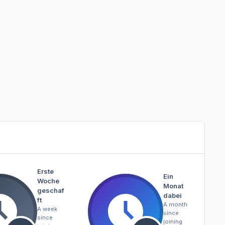
Erste
Ein
Woche
Monat
geschaf
dabei
ft
A month
A week
since
since
joining