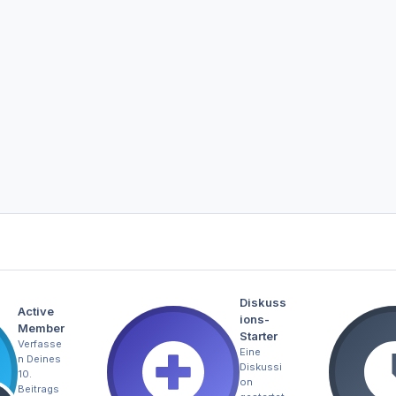
Diskuss
Active
ions-
Member
Starter
Verfasse
Eine
n Deines
Diskussi
10.
on
Beitrags