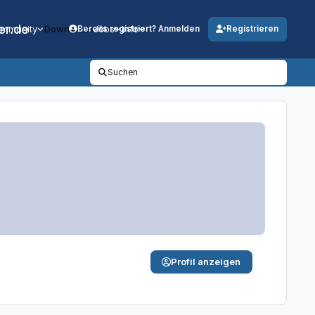
er.de
mmunity
Downloads
Jobs
Info
Bereits registriert? Anmelden
Registrieren
Suchen
Profil anzeigen