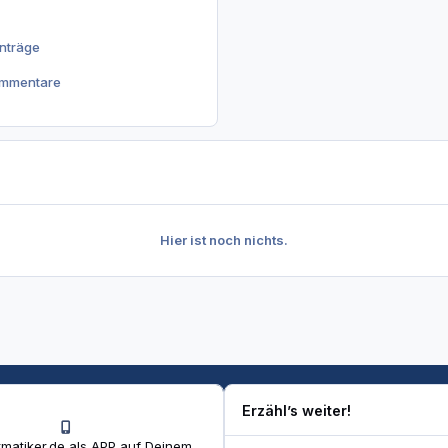
inträge
ommentare
Hier ist noch nichts.
Erzähl’s weiter!
matiker.de als APP auf Deinem