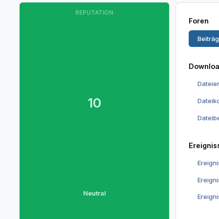
REPUTATION
Foren
Beiträ
Downlo
Dateie
10
Datei
Dateib
Ereignis
Ereign
Ereign
Neutral
Ereign