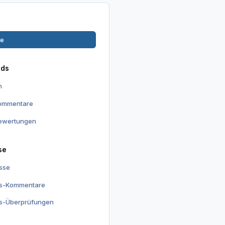
ge
ads
n
kommentare
ewertungen
se
isse
is-Kommentare
is-Überprüfungen