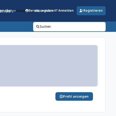
er.de
mmunity
Downloads
Jobs
Info
Bereits registriert? Anmelden
Registrieren
Suchen
Profil anzeigen