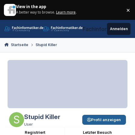
Zum Inhalt springen
View in the app
×
A better way to browse.
Learn more
.
Di
Fachinformatiker.de
Anmelden
Startseite
Stupid Killer
Stupid Killer
Profil anzeigen
User
Registriert
Letzter Besuch