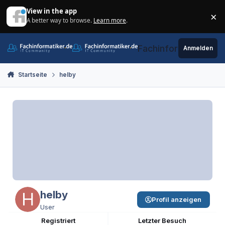
Zum Inhalt springen
View in the app
×
A better way to browse.
Learn more
.
Di
Fachinformatiker.de
Anmelden
Startseite
helby
helby
Profil anzeigen
User
Registriert
Letzter Besuch