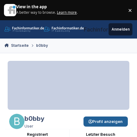
Zum Inhalt springen
View in the app
×
A better way to browse.
Learn more
.
Di
Fachinformatiker.de
Anmelden
Startseite
b0bby
b0bby
Profil anzeigen
User
Registriert
Letzter Besuch