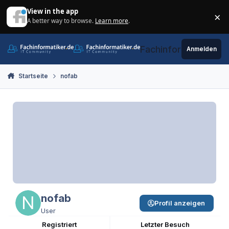
Zum Inhalt springen
View in the app
×
A better way to browse.
Learn more
.
Di
Fachinformatiker.de
Anmelden
Startseite
nofab
nofab
Profil anzeigen
User
Registriert
Letzter Besuch