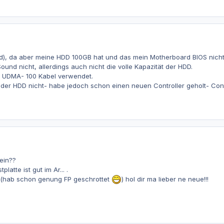
rd), da aber meine HDD 100GB hat und das mein Motherboard BIOS nicht
ound nicht, allerdings auch nicht die volle Kapazität der HDD.
s UDMA- 100 Kabel verwendet.
r HDD nicht- habe jedoch schon einen neuen Controller geholt- Control
sein??
latte ist gut im Ar... .
 (hab schon genung FP geschrottet
) hol dir ma lieber ne neue!!!