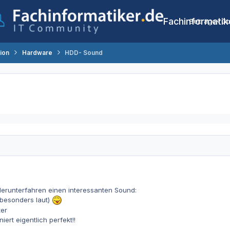
Fachinformatik
Beiträge
Co
tion
Hardware
HDD- Sound
runterfahren einen interessanten Sound:
besonders laut)
ter
niert eigentlich perfekt!!