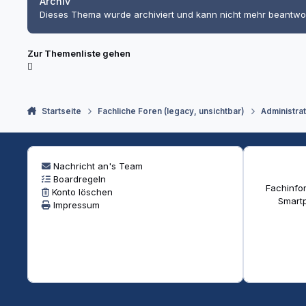
Archiv
Dieses Thema wurde archiviert und kann nicht mehr beantwo
Zur Themenliste gehen
Startseite
Fachliche Foren (legacy, unsichtbar)
Administra
Nachricht an's Team
Boardregeln
Fachinfor
Konto löschen
Smartp
Impressum
Heller Modus
Dunkler Modus
Systemeinstellung