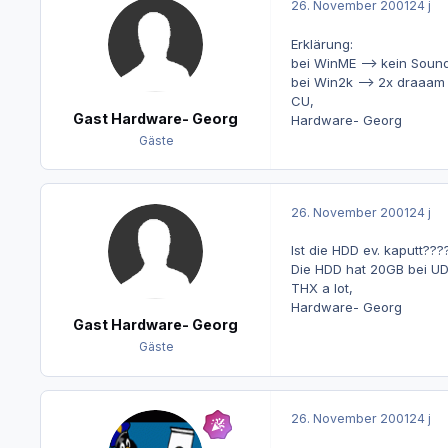
26. November 2001
24 j
Erklärung:
bei WinME --> kein Soun
bei Win2k --> 2x draaam
CU,
Gast Hardware- Georg
Hardware- Georg
Gäste
26. November 2001
24 j
Ist die HDD ev. kaputt???
Die HDD hat 20GB bei U
THX a lot,
Hardware- Georg
Gast Hardware- Georg
Gäste
26. November 2001
24 j