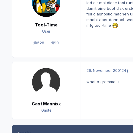
lad dir mal diese tool ru
damit eine boot disk erst
full diagnostic machen u
macht aber dannach weit
Tool-Time
mfg tool-time
User
528
10
Beiträge
Reputation
26. November 2001
24 j
what a grammatik
Gast Mannixx
Gäste