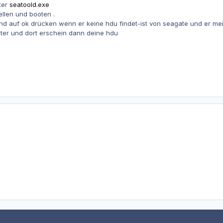
nter
seatoold.exe
ellen und booten .
nd auf ok drücken wenn er keine hdu findet-ist von seagate und er mein
er und dort erschein dann deine hdu