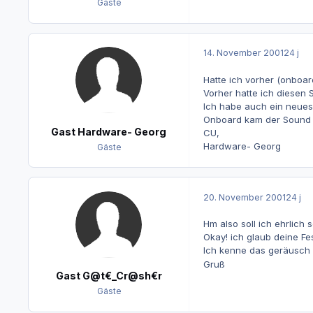
Gäste
14. November 2001
24 j
Hatte ich vorher (onboa
Vorher hatte ich diesen S
Ich habe auch ein neue
Onboard kam der Sound de
Gast Hardware- Georg
CU,
Hardware- Georg
Gäste
20. November 2001
24 j
Hm also soll ich ehrlich 
Okay! ich glaub deine Festp
Ich kenne das geräusch
Gruß
Gast G@t€_Cr@sh€r
Gäste