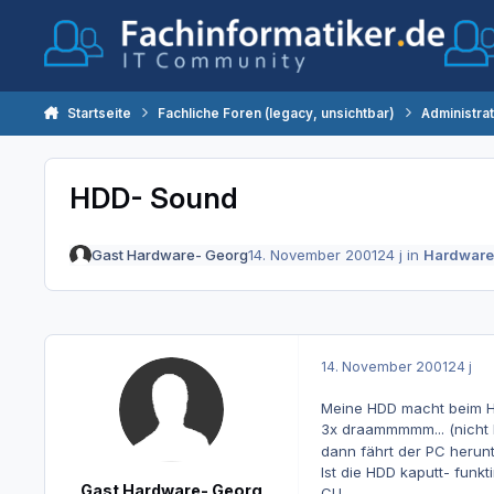
Zum Inhalt springen
Startseite
Fachliche Foren (legacy, unsichtbar)
Administra
HDD- Sound
Gast Hardware- Georg
14. November 2001
24 j
in
Hardware
14. November 2001
24 j
Meine HDD macht beim He
3x draammmmm... (nicht 
dann fährt der PC herun
Ist die HDD kaputt- funkti
Gast Hardware- Georg
CU,