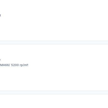
d
?
DMA66/ 5200 rp/m!!