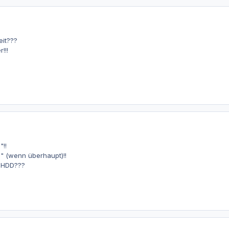
eit???
!!!
!!
 (wenn überhaupt)!!
r HDD???