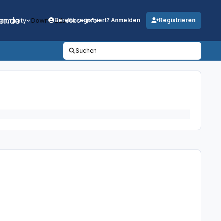
er.de
mmunity
Downloads
Jobs
Info
Bereits registriert? Anmelden
Registrieren
Suchen