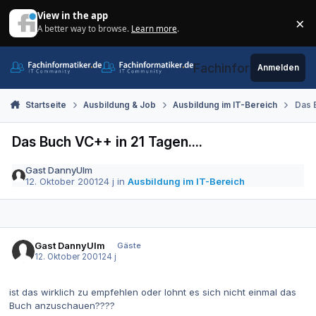
Zum Inhalt springen
View in the app
×
A better way to browse.
Learn more
.
Di
Fachinformatiker.de
Anmelden
Startseite
Ausbildung & Job
Ausbildung im IT-Bereich
Das B
Das Buch VC++ in 21 Tagen....
Gast DannyUlm
12. Oktober 2001
24 j
in
Ausbildung im IT-Bereich
Gast DannyUlm
Gäste
12. Oktober 2001
24 j
ist das wirklich zu empfehlen oder lohnt es sich nicht einmal das
Buch anzuschauen????