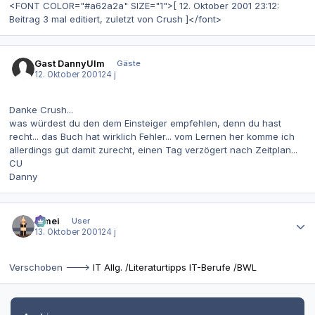
<FONT COLOR="#a62a2a" SIZE="1">[ 12. Oktober 2001 23:12:
Beitrag 3 mal editiert, zuletzt von Crush ]</font>
Gast DannyUlm
Gäste
12. Oktober 2001
24 j
Danke Crush...
was würdest du den dem Einsteiger empfehlen, denn du hast
recht... das Buch hat wirklich Fehler... vom Lernen her komme ich
allerdings gut damit zurecht, einen Tag verzögert nach Zeitplan...
CU
Danny
Autor-Statistiken
bimei
User
13. Oktober 2001
24 j
Verschoben --->
IT Allg. /Literaturtipps IT-Berufe /BWL