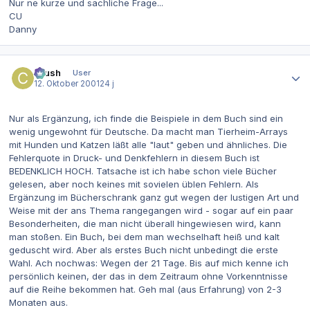
Nur ne kurze und sachliche Frage...
CU
Danny
Autor-Statistiken
Crush
User
12. Oktober 2001
24 j
Nur als Ergänzung, ich finde die Beispiele in dem Buch sind ein
wenig ungewohnt für Deutsche. Da macht man Tierheim-Arrays
mit Hunden und Katzen läßt alle "laut" geben und ähnliches. Die
Fehlerquote in Druck- und Denkfehlern in diesem Buch ist
BEDENKLICH HOCH. Tatsache ist ich habe schon viele Bücher
gelesen, aber noch keines mit sovielen üblen Fehlern. Als
Ergänzung im Bücherschrank ganz gut wegen der lustigen Art und
Weise mit der ans Thema rangegangen wird - sogar auf ein paar
Besonderheiten, die man nicht überall hingewiesen wird, kann
man stoßen. Ein Buch, bei dem man wechselhaft heiß und kalt
geduscht wird. Aber als erstes Buch nicht unbedingt die erste
Wahl. Ach nochwas: Wegen der 21 Tage. Bis auf mich kenne ich
persönlich keinen, der das in dem Zeitraum ohne Vorkenntnisse
auf die Reihe bekommen hat. Geh mal (aus Erfahrung) von 2-3
Monaten aus.