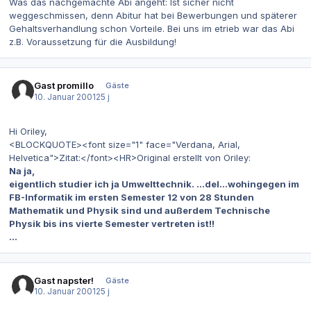
Was das nachgemachte Abi angeht: Ist sicher nicht
weggeschmissen, denn Abitur hat bei Bewerbungen und späterer
Gehaltsverhandlung schon Vorteile. Bei uns im etrieb war das Abi
z.B. Voraussetzung für die Ausbildung!
Gast promillo
Gäste
10. Januar 2001
25 j
Hi Oriley,
<BLOCKQUOTE><font size="1" face="Verdana, Arial,
Helvetica">Zitat:</font><HR>Original erstellt von Oriley:
Na ja,
eigentlich studier ich ja Umwelttechnik. ...del...wohingegen im
FB-Informatik im ersten Semester 12 von 28 Stunden
Mathematik und Physik sind und außerdem Technische
Physik bis ins vierte Semester vertreten ist!!
...
Gast napster!
Gäste
10. Januar 2001
25 j