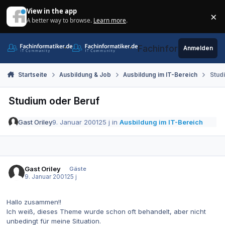
Zum Inhalt springen
View in the app
×
A better way to browse.
Learn more
.
Di
Fachinformatiker.de
Anmelden
Startseite
Ausbildung & Job
Ausbildung im IT-Bereich
Stud
Studium oder Beruf
Gast Oriley
9. Januar 2001
25 j
in
Ausbildung im IT-Bereich
Gast Oriley
Gäste
9. Januar 2001
25 j
Hallo zusammen!!
Ich weiß, dieses Theme wurde schon oft behandelt, aber nicht
unbedingt für meine Situation.