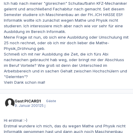
Ich hab nach meiner "gloreichen" Schullaufbahn KFZ-Mechaniker
gelernt und anschließend Fachabitur nach gemacht. Seit diesem
Semester studiere ich Maschinenbau an der FH...ICH HASSE ES!!
Informatik wollte ich zunächst wegen Mathe und Physik nicht
studieren. Ich interessiere mich aber nach wie vor sehr für eine
Ausbildung im Bereich Informatik.
Meine Frage ist nun, ob sich eine Ausbildung oder Umschulung mit
25 noch rechnet, oder ob ich mir doch lieber die Mathe-
Physik_Dröhnung geb.
Schmeiß ich mit ner Ausbildung die Zeit, die ich fürs Abi
nachmachen gebraucht hab weg, oder bringt mir der Abschluss
im Beruf Vorteile? Wie groß ist denn der Unterschied im
Arbeitsbereich und in sachen Gehalt zwischen Hochschülern und
"Gelernten"?
Vieln Dank schon mal!
Gast PICARD1
Gäste
9. Januar 2001
25 j
Hi erstmal :-)
Erstmal wundere ich mich, das du wegen Mathe und Physik nicht
Informatik genommen hast und dann auch noch Maschinenbau