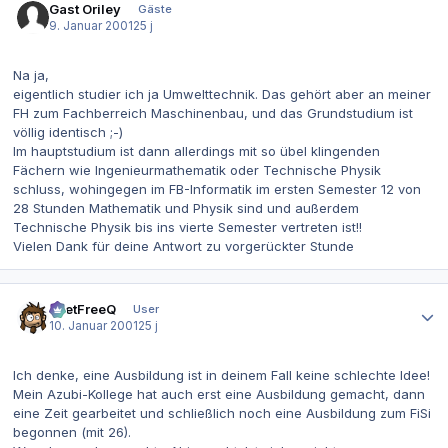
Gast Oriley
Gäste
9. Januar 2001
25 j
Na ja,
eigentlich studier ich ja Umwelttechnik. Das gehört aber an meiner
FH zum Fachberreich Maschinenbau, und das Grundstudium ist
völlig identisch ;-)
Im hauptstudium ist dann allerdings mit so übel klingenden
Fächern wie Ingenieurmathematik oder Technische Physik
schluss, wohingegen im FB-Informatik im ersten Semester 12 von
28 Stunden Mathematik und Physik sind und außerdem
Technische Physik bis ins vierte Semester vertreten ist!!
Vielen Dank für deine Antwort zu vorgerückter Stunde
Autor-Statistiken
beetFreeQ
User
10. Januar 2001
25 j
Ich denke, eine Ausbildung ist in deinem Fall keine schlechte Idee!
Mein Azubi-Kollege hat auch erst eine Ausbildung gemacht, dann
eine Zeit gearbeitet und schließlich noch eine Ausbildung zum FiSi
begonnen (mit 26).