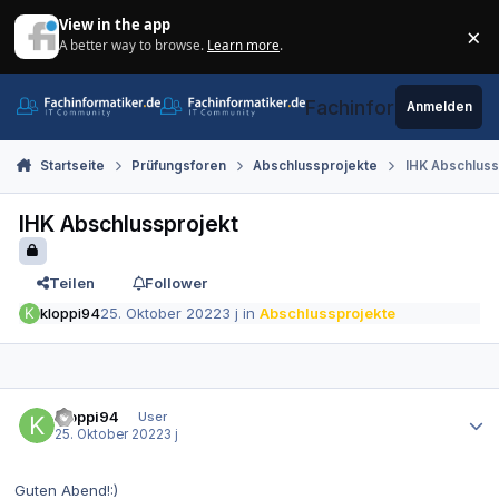
Zum Inhalt springen
View in the app
×
A better way to browse.
Learn more
.
Di
Fachinformatiker.de
Anmelden
Startseite
Prüfungsforen
Abschlussprojekte
IHK Abschluss
IHK Abschlussprojekt
Teilen
Follower
kloppi94
25. Oktober 2022
3 j
in
Abschlussprojekte
Autor-Statistiken
kloppi94
User
25. Oktober 2022
3 j
Guten Abend!:)