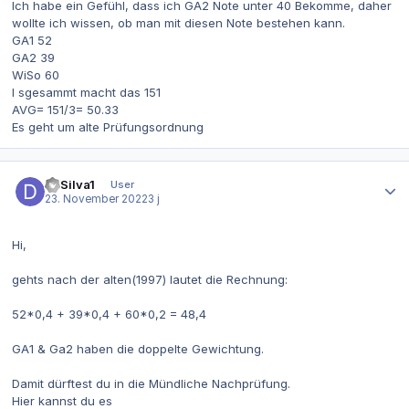
Ich habe ein Gefühl, dass ich GA2 Note unter 40 Bekomme, daher
wollte ich wissen, ob man mit diesen Note bestehen kann.
GA1 52
GA2 39
WiSo 60
I sgesammt macht das 151
AVG= 151/3= 50.33
Es geht um alte Prüfungsordnung
Autor-Statistiken
DaSilva1
User
23. November 2022
3 j
Hi,
gehts nach der alten(1997) lautet die Rechnung:
52*0,4 + 39*0,4 + 60*0,2 = 48,4
GA1 & Ga2 haben die doppelte Gewichtung.
Damit dürftest du in die Mündliche Nachprüfung.
Hier kannst du es