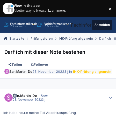
Zum Inhalt springen
View in the app
×
A better way to browse.
Learn more
.
Di
Fachinformatiker.de
Anmelden
Startseite
Prüfungsforen
IHK-Prüfung allgemein
Darf ich m
Darf ich mit dieser Note bestehen
Teilen
Follower
San.Martin_De
23. November 2022
3 j
in
IHK-Prüfung allgemein
Autor-Statistiken
San.Martin_De
User
23. November 2022
3 j
Ich habe heute meine Fisi Abschlussprüfung.