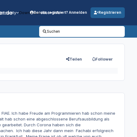
er.de
mmunity
Downloads
Jobs
Info
Bereits registriert? Anmelden
Registrieren
Suchen
Teilen
Follower
um FIAE. Ich habe Freude am Programmieren hab schon meine
 alt hab schon eine abgeschlossene Berufsausbildung als
 gearbeitet. Durch Corona haben sich die
machen. Ich hab diese Jahr dann mein Fachabi erfolgreich
 in Frankfurt. Meine Frage ist ob vlt welche von euch