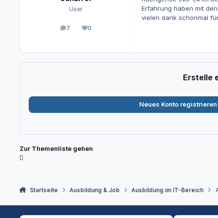
Erfahrung haben mit den
User
vielen dank schonmal für
7
0
Beiträge
Reputation
Erstelle
Neues Konto registrieren
Zur Themenliste gehen
Startseite
Ausbildung & Job
Ausbildung im IT-Bereich