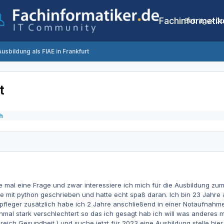
Fachinformatik
Beiträge
Co
Ausbildung als FIAE in Frankfurt
t
h
e mal eine Frage und zwar interessiere ich mich für die Ausbildung z
e mit python geschrieben und hatte echt spaß daran. Ich bin 23 Jahre
fleger zusätzlich habe ich 2 Jahre anschließend in einer Notaufnahme
mal stark verschlechtert so das ich gesagt hab ich will was anderes 
reich Gesundheit ) und suche jetzt für 2023 eine Ausbildung stelle hier