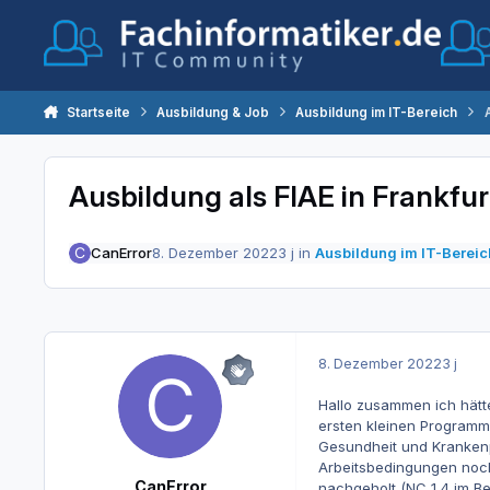
Zum Inhalt springen
Startseite
Ausbildung & Job
Ausbildung im IT-Bereich
Ausbildung als FIAE in Frankfur
CanError
8. Dezember 2022
3 j
in
Ausbildung im IT-Bereic
8. Dezember 2022
3 j
Hallo zusammen ich hätt
ersten kleinen Programm
Gesundheit und Krankenp
Arbeitsbedingungen noch
CanError
nachgeholt (NC 1,4 im Be