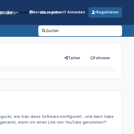
er.de
mmunity
Downloads
Jobs
Info
Bereits registriert? Anmelden
Registrieren
Suchen
Teilen
Follower
eguckt, wie man diese Software konfiguriert…und dann habe
at genannt, wenn ich einen Link von YouTube genommen?!