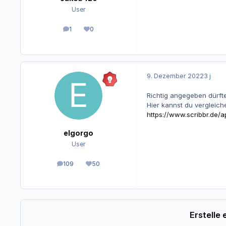
User
1
0
Beiträge
Reputation
9. Dezember 2022
3 j
Richtig angegeben dürfte
Hier kannst du vergleich
https://www.scribbr.de/a
elgorgo
User
109
50
Beiträge
Reputation
Erstelle