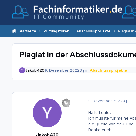
Zum Inhalt springen
Startseite
Prüfungsforen
Abschlussprojekte
Plagiat i
Plagiat in der Abschlussdokum
Jakob420
9. Dezember 2022
3 j
in
Abschlussprojekte
9. Dezember 2022
3 j
Hallo Leute,
ich musste für meine Ab
die Quelle von YouTube 
Danke euch..
Jakob420