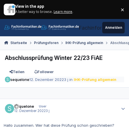
Zum Inhalt springen
View in the app
×
A better way to browse.
Learn more
.
Di
Fachinformatiker.de
Anmelden
Startseite
Prüfungsforen
IHK-Prüfung allgemein
Abschlussp
Abschlussprüfung Winter 22/23 FiAE
Teilen
Follower
sequelone
12. Dezember 2022
3 j
in
IHK-Prüfung allgemein
Autor-Statistiken
sequelone
User
12. Dezember 2022
3 j
Hallo zusammen. Wer hat diese Prüfung schon geschrieben?