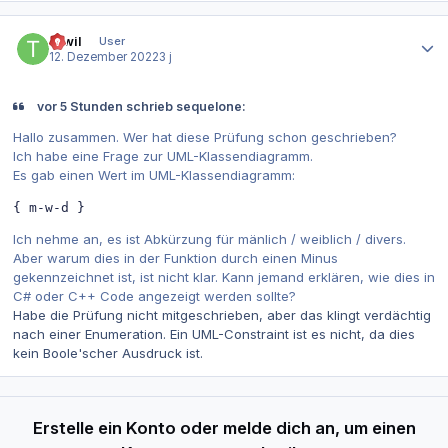
Autor-Statistiken
Tiwil
User
12. Dezember 2022
3 j
vor 5 Stunden schrieb sequelone:
Hallo zusammen. Wer hat diese Prüfung schon geschrieben?
Ich habe eine Frage zur UML-Klassendiagramm.
Es gab einen Wert im UML-Klassendiagramm:
{
 m
-
w
-
d 
}
Ich nehme an, es ist Abkürzung für mänlich / weiblich / divers.
Aber warum dies in der Funktion durch einen Minus
gekennzeichnet ist, ist nicht klar. Kann jemand erklären, wie dies in
C# oder C++ Code angezeigt werden sollte?
Habe die Prüfung nicht mitgeschrieben, aber das klingt verdächtig
nach einer Enumeration. Ein UML-Constraint ist es nicht, da dies
kein Boole'scher Ausdruck ist.
Erstelle ein Konto oder melde dich an, um einen