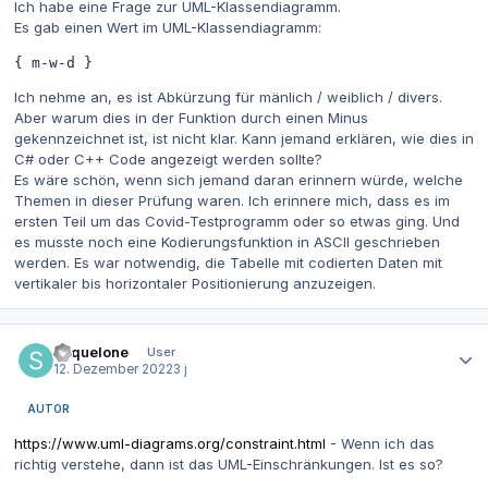
Ich habe eine Frage zur UML-Klassendiagramm.
Es gab einen Wert im UML-Klassendiagramm:
{
 m
-
w
-
d 
}
Ich nehme an, es ist Abkürzung für mänlich / weiblich / divers.
Aber warum dies in der Funktion durch einen Minus
gekennzeichnet ist, ist nicht klar. Kann jemand erklären, wie dies in
C# oder C++ Code angezeigt werden sollte?
Es wäre schön, wenn sich jemand daran erinnern würde, welche
Themen in dieser Prüfung waren. Ich erinnere mich, dass es im
ersten Teil um das Covid-Testprogramm oder so etwas ging. Und
es musste noch eine Kodierungsfunktion in ASCII geschrieben
werden. Es war notwendig, die Tabelle mit codierten Daten mit
vertikaler bis horizontaler Positionierung anzuzeigen.
Autor-Statistiken
sequelone
User
12. Dezember 2022
3 j
AUTOR
https://www.uml-diagrams.org/constraint.html
- Wenn ich das
richtig verstehe, dann ist das UML-Einschränkungen. Ist es so?