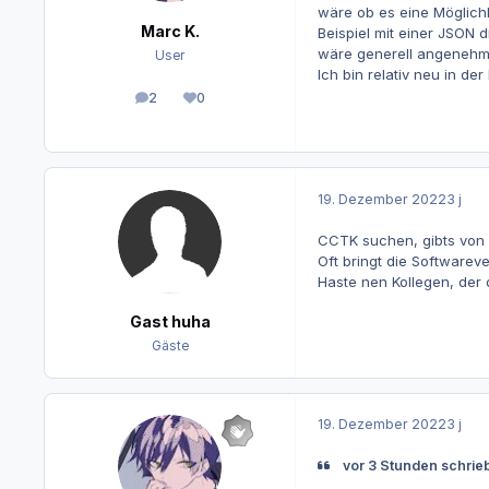
wäre ob es eine Möglichk
Marc K.
Beispiel mit einer JSON 
wäre generell angenehme
User
Ich bin relativ neu in der
2
0
Beiträge
Reputation
19. Dezember 2022
3 j
CCTK suchen, gibts von
Oft bringt die Softwareve
Haste nen Kollegen, der d
Gast huha
Gäste
19. Dezember 2022
3 j
vor 3 Stunden schrie