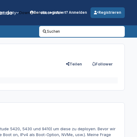
er.de
mmunity
Downloads
Jobs
Info
Bereits registriert? Anmelden
Registrieren
Suchen
Teilen
Follower
itude 5420, 5430 und 9410) um diese zu deployen. Bevor wir
 Boot on, IPv4 als Boot-Option, NVMe, usw.). Meine Frage