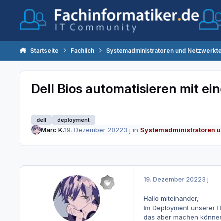
Zum Inhalt springen
Startseite
Fachlich
Systemadministratoren und Netzwerkt
Dell Bios automatisieren mit ei
dell
deployment
Marc K.
19. Dezember 2022
3 j
in
Systemadministratoren u
19. Dezember 2022
3 j
Hallo miteinander,
Im Deployment unserer I
das aber machen können m