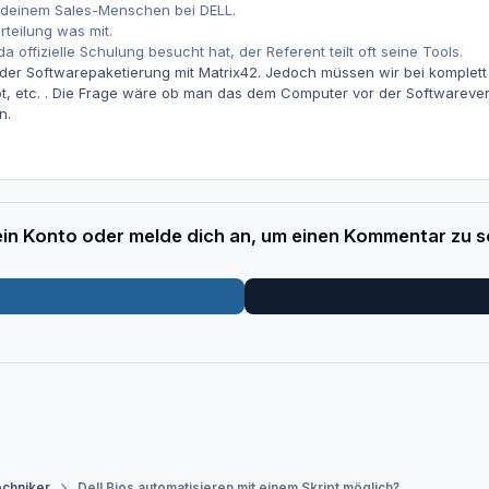
 deinem Sales-Menschen bei DELL.
rteilung was mit.
a offizielle Schulung besucht hat, der Referent teilt oft seine Tools.
er Softwarepaketierung mit Matrix42. Jedoch müssen wir bei komplett
ot, etc. . Die Frage wäre ob man das dem Computer vor der Softwarever
n.
 ein Konto oder melde dich an, um einen Kommentar zu s
echniker
Dell Bios automatisieren mit einem Skript möglich?