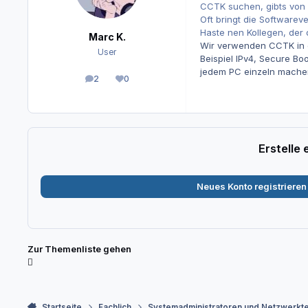
CCTK suchen, gibts von
Oft bringt die Softwareve
Haste nen Kollegen, der d
Marc K.
Wir verwenden CCTK in d
User
Beispiel IPv4, Secure Bo
jedem PC einzeln mache
2
0
Beiträge
Reputation
Erstelle
Neues Konto registrieren
Zur Themenliste gehen
Startseite
Fachlich
Systemadministratoren und Netzwerkt