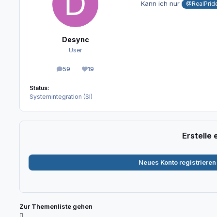
Kann ich nur
@RealPrid
Desync
User
59
19
Beiträge
Reputation
Status:
Systemintegration (SI)
Erstelle
Neues Konto registrieren
Zur Themenliste gehen