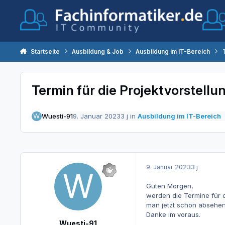
Zum Inhalt springen
Startseite
Ausbildung & Job
Ausbildung im IT-Bereich
Termin für die Projektvorstellu
Wuesti-91
9. Januar 2023
3 j
in
Ausbildung im IT-Bereich
9. Januar 2023
3 j
Guten Morgen,
werden die Termine für 
man jetzt schon absehen
Danke im voraus.
Wuesti-91