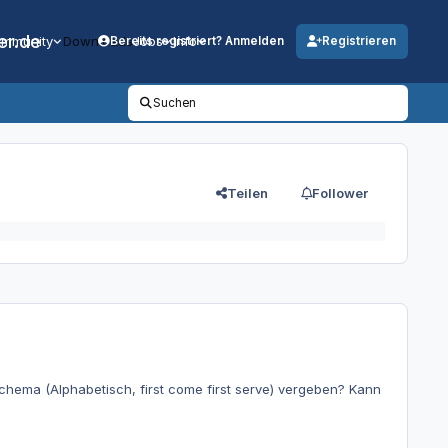
er.de
mmunity
Downloads
Jobs
Info
Bereits registriert? Anmelden
Registrieren
Suchen
Teilen
Follower
hema (Alphabetisch, first come first serve) vergeben? Kann