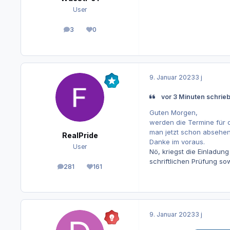
User
3
0
Beiträge
Reputation
9. Januar 2023
3 j
vor 3 Minuten schrieb
Guten Morgen,
werden die Termine für 
man jetzt schon absehen
RealPride
Danke im voraus.
User
Nö, kriegst die Einladun
schriftlichen Prüfung so
281
161
Beiträge
Reputation
9. Januar 2023
3 j