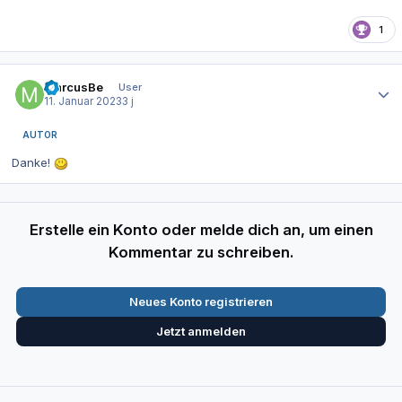
1
Autor-Statistiken
MarcusBe
User
11. Januar 2023
3 j
AUTOR
Danke!
Erstelle ein Konto oder melde dich an, um einen
Kommentar zu schreiben.
Neues Konto registrieren
Jetzt anmelden