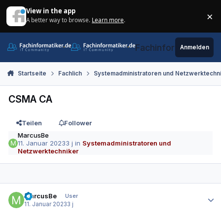
Zum Inhalt springen
View in the app
×
A better way to browse.
Learn more
.
Di
Fachinformatiker.de
Anmelden
Startseite
Fachlich
Systemadministratoren und Netzwerktechn
CSMA CA
Teilen
Follower
MarcusBe
11. Januar 2023
3 j
in
Systemadministratoren und
Netzwerktechniker
Autor-Statistiken
MarcusBe
User
11. Januar 2023
3 j