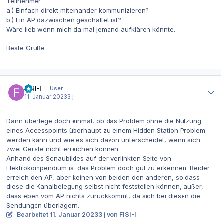
Teilnehmer
a.) Einfach direkt miteinander kommunizieren?
b.) Ein AP dazwischen geschaltet ist?
Wäre lieb wenn mich da mal jemand aufklären könnte.
Beste Grüße
Autor-Statistiken
FISI-I
User
11. Januar 2023
3 j
Dann überlege doch einmal, ob das Problem ohne die Nutzung
eines Accesspoints überhaupt zu einem Hidden Station Problem
werden kann und wie es sich davon unterscheidet, wenn sich
zwei Geräte nicht erreichen können.
Anhand des Scnaubildes auf der verlinkten Seite von
Elektrokompendium ist das Problem doch gut zu erkennen. Beider
erreich den AP, aber keinen von beiden den anderen, so dass
diese die Kanalbelegung selbst nicht feststellen können, außer,
dass eben vom AP nichts zurückkommt, da sich bei diesen die
Sendungen überlagern.
Bearbeitet
11. Januar 2023
3 j
von FISI-I