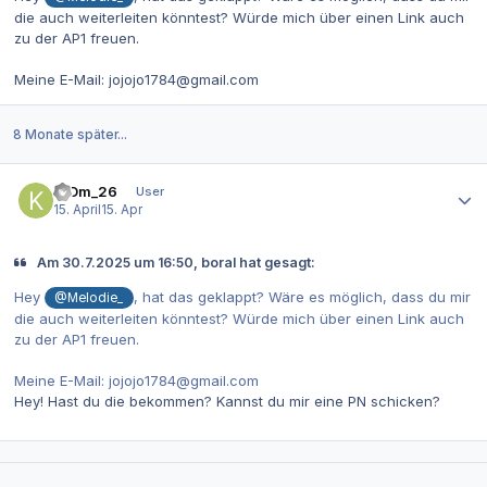
die auch weiterleiten könntest? Würde mich über einen Link auch
zu der AP1 freuen.
Meine E-Mail: jojojo1784@gmail.com
8 Monate später...
Autor-Statistiken
KfDm_26
User
15. April
15. Apr
Am 30.7.2025 um 16:50, boral hat gesagt:
Hey
, hat das geklappt? Wäre es möglich, dass du mir
@Melodie_
die auch weiterleiten könntest? Würde mich über einen Link auch
zu der AP1 freuen.
Meine E-Mail: jojojo1784@gmail.com
Hey! Hast du die bekommen? Kannst du mir eine PN schicken?