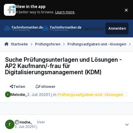
Zum Inhalt springen
View in the app
×
A better way to browse.
Learn more
.
Di
Fachinformatiker.de
Anmelden
Startseite
Prüfungsforen
Prüfungsaufgaben und -lösungen
Suche Prüfungsunterlagen und Lösungen -
AP2 Kaufmann/-frau für
Digitalisierungsmanagement (KDM)
Teilen
Follower
Melodie_
3. Juli 2025
1 j
in
Prüfungsaufgaben und -lösungen
Autor-Statistiken
Melodie_
User
3. Juli 2025
1 j