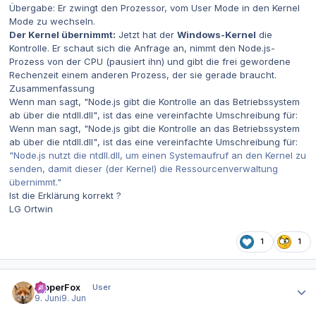
Übergabe: Er zwingt den Prozessor, vom User Mode in den Kernel
Mode zu wechseln.
Der Kernel übernimmt:
Jetzt hat der
Windows-Kernel
die
Kontrolle. Er schaut sich die Anfrage an, nimmt den Node.js-
Prozess von der CPU (pausiert ihn) und gibt die frei gewordene
Rechenzeit einem anderen Prozess, der sie gerade braucht.
Zusammenfassung
Wenn man sagt,
"Node.js gibt die Kontrolle an das Betriebssystem
ab über die ntdll.dll"
, ist das eine vereinfachte Umschreibung für:
Wenn man sagt,
"Node.js gibt die Kontrolle an das Betriebssystem
ab über die ntdll.dll"
, ist das eine vereinfachte Umschreibung für:
"Node.js nutzt die ntdll.dll, um einen Systemaufruf an den Kernel zu
senden, damit dieser (der Kernel) die Ressourcenverwaltung
übernimmt."
Ist die Erklärung korrekt ?
LG Ortwin
1
1
Autor-Statistiken
RipperFox
User
9. Juni
9. Jun