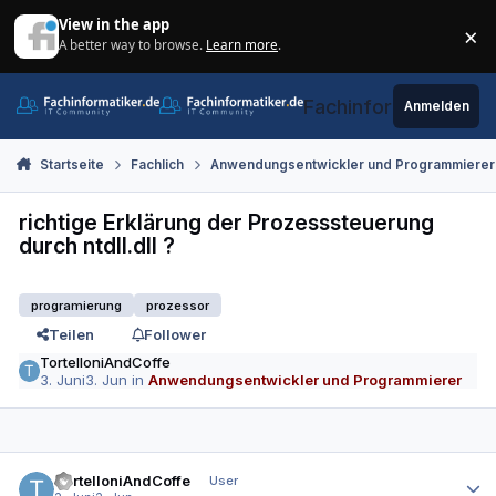
Zum Inhalt springen
View in the app
×
A better way to browse.
Learn more
.
Di
Fachinformatiker.de
Anmelden
Startseite
Fachlich
Anwendungsentwickler und Programmierer
richtige Erklärung der Prozesssteuerung
durch ntdll.dll ?
programierung
prozessor
Teilen
Follower
TortelloniAndCoffe
3. Juni
3. Jun
in
Anwendungsentwickler und Programmierer
Autor-Statistiken
TortelloniAndCoffe
User