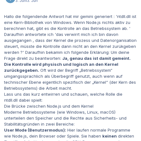
3. Juni
3. Jun
Hallo die folgendende Antwort hat mir gemini generiert : 'ntdll.dll ist
eine Kern-Bibliothek von Windows. Wenn Node.js nichts aktiv zu
berechnen hat, gibt es die Kontrolle an das Betriebssystem ab. '
Daraufhin antwortete ich 'das verwirrt mich ich bin davon
ausgegangen , dass der Kernel die prozess und Datenorganisation
steuert, müsste die Kontrolle dann nicht an den Kernel zurükgeben
werden ?' Daraufhin bekamm ich folgende Erklärung: Um deine
Frage direkt zu beantworten:
Ja, genau das ist damit gemeint.
Die Kontrolle wird physisch und logisch an den Kernel
zurückgegeben.
Oft wird der Begriff „Betriebssystem“
umgangssprachlich als Überbegriff genutzt, auch wenn auf
technischer Ebene eigentlich spezifisch der „Kernel“ (der Kern des
Betriebssystems) die Arbeit macht.
Lass uns das kurz entwirren und schauen, welche Rolle die
ntdll.dll dabei spielt:
Die Brücke zwischen Node.js und dem Kernel
Moderne Betriebssysteme (wie Windows, Linux, macOS)
unterteilen den Speicher und die Rechte aus Sicherheits- und
Stabilitätsgründen in zwei Bereiche:
User Mode (Benutzermodus):
Hier laufen normale Programme
wie Node.js, dein Browser oder Spiele. Sie haben
keinen
direkten