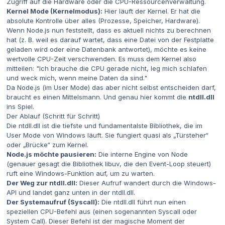
Zugriff auf die Hardware oder die CPU-Ressourcenverwaltung.
Kernel Mode (Kernelmodus):
Hier läuft der Kernel. Er hat die
absolute Kontrolle über alles (Prozesse, Speicher, Hardware).
Wenn Node.js nun feststellt, dass es aktuell nichts zu berechnen
hat (z. B. weil es darauf wartet, dass eine Datei von der Festplatte
geladen wird oder eine Datenbank antwortet), möchte es keine
wertvolle CPU-Zeit verschwenden. Es muss dem Kernel also
mitteilen:
"Ich brauche die CPU gerade nicht, leg mich schlafen
und weck mich, wenn meine Daten da sind."
Da Node.js (im User Mode) das aber nicht selbst entscheiden darf,
braucht es einen Mittelsmann. Und genau hier kommt die
ntdll.dll
ins Spiel.
Der Ablauf (Schritt für Schritt)
Die ntdll.dll ist die tiefste und fundamentalste Bibliothek, die im
User Mode von Windows läuft. Sie fungiert quasi als „Türsteher“
oder „Brücke“ zum Kernel.
Node.js möchte pausieren:
Die interne Engine von Node
(genauer gesagt die Bibliothek
libuv
, die den Event-Loop steuert)
ruft eine Windows-Funktion auf, um zu warten.
Der Weg zur ntdll.dll:
Dieser Aufruf wandert durch die Windows-
API und landet ganz unten in der ntdll.dll.
Der Systemaufruf (Syscall):
Die ntdll.dll führt nun einen
speziellen CPU-Befehl aus (einen sogenannten
Syscall
oder
System Call
). Dieser Befehl ist der magische Moment der