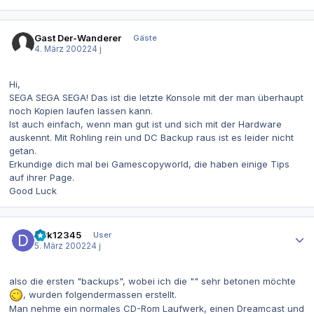
Gast Der-Wanderer
Gäste
4. März 2002
24 j
Hi,
SEGA SEGA SEGA! Das ist die letzte Konsole mit der man überhaupt
noch Kopien laufen lassen kann.
Ist auch einfach, wenn man gut ist und sich mit der Hardware
auskennt. Mit Rohling rein und DC Backup raus ist es leider nicht
getan.
Erkundige dich mal bei Gamescopyworld, die haben einige Tips
auf ihrer Page.
Good Luck
Autor-Statistiken
dirk12345
User
5. März 2002
24 j
also die ersten "backups", wobei ich die "" sehr betonen möchte
, wurden folgendermassen erstellt.
Man nehme ein normales CD-Rom Laufwerk, einen Dreamcast und