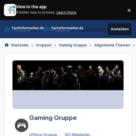
Zum Inhalt springen
View in the app
×
A better way to browse.
Learn more
.
Di
Fachinformatiker.de
Anmelden
Startseite
Gruppen
Gaming Gruppe
Allgemeine Themen
Gaming Gruppe
Offene Gruppe
162 Mitglieder