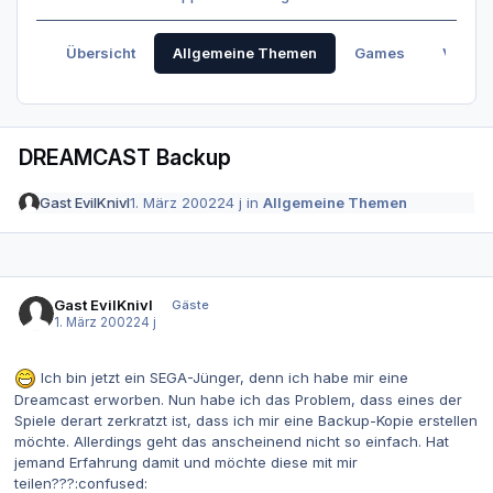
Übersicht
Allgemeine Themen
Games
Verabr
DREAMCAST Backup
Gast EvilKnivl
1. März 2002
24 j
in
Allgemeine Themen
Gast EvilKnivl
Gäste
1. März 2002
24 j
Ich bin jetzt ein SEGA-Jünger, denn ich habe mir eine
Dreamcast erworben. Nun habe ich das Problem, dass eines der
Spiele derart zerkratzt ist, dass ich mir eine Backup-Kopie erstellen
möchte. Allerdings geht das anscheinend nicht so einfach. Hat
jemand Erfahrung damit und möchte diese mit mir
teilen???:confused: