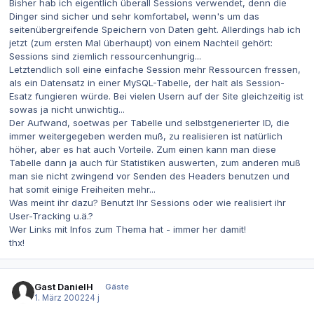
Bisher hab ich eigentlich überall Sessions verwendet, denn die
Dinger sind sicher und sehr komfortabel, wenn's um das
seitenübergreifende Speichern von Daten geht. Allerdings hab ich
jetzt (zum ersten Mal überhaupt) von einem Nachteil gehört:
Sessions sind ziemlich ressourcenhungrig...
Letztendlich soll eine einfache Session mehr Ressourcen fressen,
als ein Datensatz in einer MySQL-Tabelle, der halt als Session-
Esatz fungieren würde. Bei vielen Usern auf der Site gleichzeitig ist
sowas ja nicht unwichtig...
Der Aufwand, soetwas per Tabelle und selbstgenerierter ID, die
immer weitergegeben werden muß, zu realisieren ist natürlich
höher, aber es hat auch Vorteile. Zum einen kann man diese
Tabelle dann ja auch für Statistiken auswerten, zum anderen muß
man sie nicht zwingend vor Senden des Headers benutzen und
hat somit einige Freiheiten mehr...
Was meint ihr dazu? Benutzt Ihr Sessions oder wie realisiert ihr
User-Tracking u.ä.?
Wer Links mit Infos zum Thema hat - immer her damit!
thx!
Gast DanielH
Gäste
1. März 2002
24 j