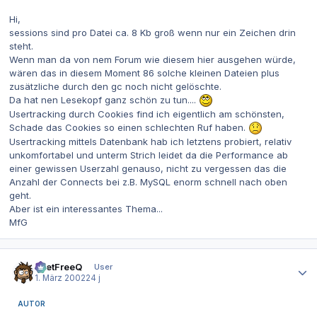
Hi,
sessions sind pro Datei ca. 8 Kb groß wenn nur ein Zeichen drin
steht.
Wenn man da von nem Forum wie diesem hier ausgehen würde,
wären das in diesem Moment 86 solche kleinen Dateien plus
zusätzliche durch den gc noch nicht gelöschte.
Da hat nen Lesekopf ganz schön zu tun....
Usertracking durch Cookies find ich eigentlich am schönsten,
Schade das Cookies so einen schlechten Ruf haben.
Usertracking mittels Datenbank hab ich letztens probiert, relativ
unkomfortabel und unterm Strich leidet da die Performance ab
einer gewissen Userzahl genauso, nicht zu vergessen das die
Anzahl der Connects bei z.B. MySQL enorm schnell nach oben
geht.
Aber ist ein interessantes Thema...
MfG
Autor-Statistiken
beetFreeQ
User
1. März 2002
24 j
AUTOR