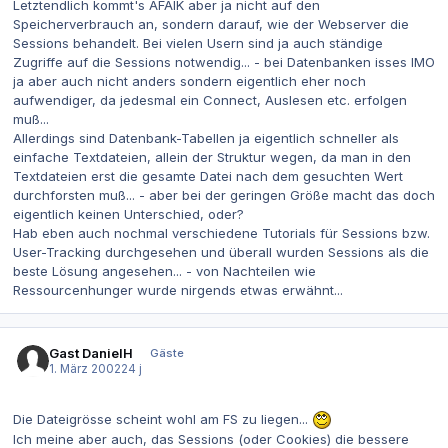
Letztendlich kommt's AFAIK aber ja nicht auf den
Speicherverbrauch an, sondern darauf, wie der Webserver die
Sessions behandelt. Bei vielen Usern sind ja auch ständige
Zugriffe auf die Sessions notwendig... - bei Datenbanken isses IMO
ja aber auch nicht anders sondern eigentlich eher noch
aufwendiger, da jedesmal ein Connect, Auslesen etc. erfolgen
muß...
Allerdings sind Datenbank-Tabellen ja eigentlich schneller als
einfache Textdateien, allein der Struktur wegen, da man in den
Textdateien erst die gesamte Datei nach dem gesuchten Wert
durchforsten muß... - aber bei der geringen Größe macht das doch
eigentlich keinen Unterschied, oder?
Hab eben auch nochmal verschiedene Tutorials für Sessions bzw.
User-Tracking durchgesehen und überall wurden Sessions als die
beste Lösung angesehen... - von Nachteilen wie
Ressourcenhunger wurde nirgends etwas erwähnt...
Gast DanielH
Gäste
1. März 2002
24 j
Die Dateigrösse scheint wohl am FS zu liegen...
Ich meine aber auch, das Sessions (oder Cookies) die bessere