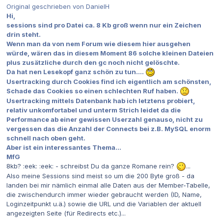
Original geschrieben von DanielH
Hi,
sessions sind pro Datei ca. 8 Kb groß wenn nur ein Zeichen
drin steht.
Wenn man da von nem Forum wie diesem hier ausgehen
würde, wären das in diesem Moment 86 solche kleinen Dateien
plus zusätzliche durch den gc noch nicht gelöschte.
Da hat nen Lesekopf ganz schön zu tun....
Usertracking durch Cookies find ich eigentlich am schönsten,
Schade das Cookies so einen schlechten Ruf haben.
Usertracking mittels Datenbank hab ich letztens probiert,
relativ unkomfortabel und unterm Strich leidet da die
Performance ab einer gewissen Userzahl genauso, nicht zu
vergessen das die Anzahl der Connects bei z.B. MySQL enorm
schnell nach oben geht.
Aber ist ein interessantes Thema...
MfG
8kb? :eek: :eek: - schreibst Du da ganze Romane rein?
...
Also meine Sessions sind meist so um die 200 Byte groß - da
landen bei mir nämlich einmal alle Daten aus der Member-Tabelle,
die zwischendurch immer wieder gebraucht werden (ID, Name,
Loginzeitpunkt u.ä.) sowie die URL und die Variablen der aktuell
angezeigten Seite (für Redirects etc.)...