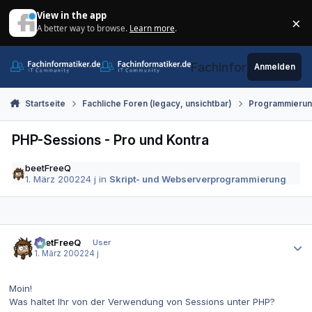
Zum Inhalt springen
View in the app
×
A better way to browse.
Learn more
.
Di
Fachinformatiker.de
Anmelden
Startseite
Fachliche Foren (legacy, unsichtbar)
Programmieru
PHP-Sessions - Pro und Kontra
beetFreeQ
1. März 2002
24 j
in
Skript- und Webserverprogrammierung
Autor-Statistiken
beetFreeQ
User
1. März 2002
24 j
Moin!
Was haltet Ihr von der Verwendung von Sessions unter PHP?