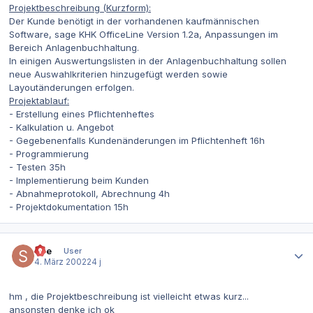
Projektbeschreibung (Kurzform):
Der Kunde benötigt in der vorhandenen kaufmännischen
Software, sage KHK OfficeLine Version 1.2a, Anpassungen im
Bereich Anlagenbuchhaltung.
In einigen Auswertungslisten in der Anlagenbuchhaltung sollen
neue Auswahlkriterien hinzugefügt werden sowie
Layoutänderungen erfolgen.
Projektablauf:
- Erstellung eines Pflichtenheftes
- Kalkulation u. Angebot
- Gegebenenfalls Kundenänderungen im Pflichtenheft 16h
- Programmierung
- Testen 35h
- Implementierung beim Kunden
- Abnahmeprotokoll, Abrechnung 4h
- Projektdokumentation 15h
Autor-Statistiken
Sue
User
4. März 2002
24 j
hm , die Projektbeschreibung ist vielleicht etwas kurz...
ansonsten denke ich ok