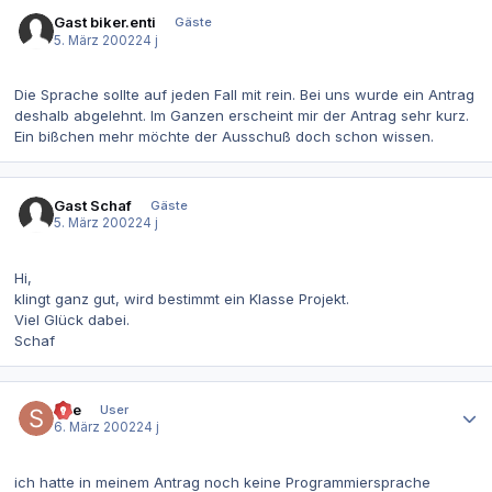
Gast biker.enti
Gäste
5. März 2002
24 j
Die Sprache sollte auf jeden Fall mit rein. Bei uns wurde ein Antrag
deshalb abgelehnt. Im Ganzen erscheint mir der Antrag sehr kurz.
Ein bißchen mehr möchte der Ausschuß doch schon wissen.
Gast Schaf
Gäste
5. März 2002
24 j
Hi,
klingt ganz gut, wird bestimmt ein Klasse Projekt.
Viel Glück dabei.
Schaf
Autor-Statistiken
Sue
User
6. März 2002
24 j
ich hatte in meinem Antrag noch keine Programmiersprache