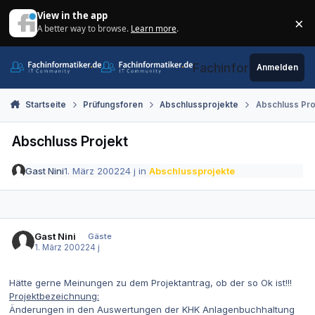
Zum Inhalt springen
View in the app
×
A better way to browse.
Learn more
.
Di
Fachinformatiker.de
Anmelden
Startseite
Prüfungsforen
Abschlussprojekte
Abschluss Pro
Abschluss Projekt
Gast Nini
1. März 2002
24 j
in
Abschlussprojekte
Gast Nini
Gäste
1. März 2002
24 j
Hätte gerne Meinungen zu dem Projektantrag, ob der so Ok ist!!!
Projektbezeichnung:
Änderungen in den Auswertungen der KHK Anlagenbuchhaltung