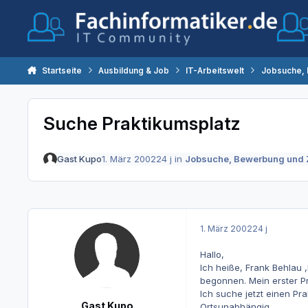
Zum Inhalt springen
Startseite
Ausbildung & Job
IT-Arbeitswelt
Jobsuche,
Suche Praktikumsplatz
Gast Kupo
1. März 2002
24 j
in
Jobsuche, Bewerbung und 
1. März 2002
24 j
Hallo,
Ich heiße, Frank Behlau
begonnen. Mein erster Pr
Ich suche jetzt einen Prak
Gast Kupo
Ortsunabhängig.