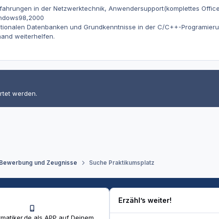
rfahrungen in der Netzwerktechnik, Anwendersupport(komplettes Offic
indows98,2000
tionalen Datenbanken und Grundkenntnisse in der C/C++-Programierun
mand weiterhelfen.
rtet werden.
 Bewerbung und Zeugnisse
Suche Praktikumsplatz
Erzähl’s weiter!
matiker.de als APP auf Deinem