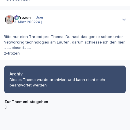
Autor-Statistiken
2-frozen
User
3. März 2002
24 j
Bitte nur eien Thread pro Thema. Du hast das ganze schon unter
Networking technologies am Laufen, darum schliesse ich den hier.
~~~closed~~~
2-frozen
Archiv
Dieses Thema wurde archiviert und kann nicht mehr
beantwortet werden.
Zur Themenliste gehen