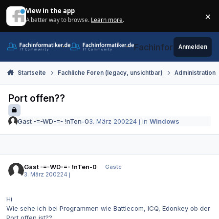
Zum Inhalt springen
View in the app
×
A better way to browse.
Learn more
.
Di
Fachinformatiker.de
Anmelden
Startseite
Fachliche Foren (legacy, unsichtbar)
Administration
Port offen??
Gast -=-WD-=- !nTen-0
3. März 2002
24 j
in
Windows
Gast -=-WD-=- !nTen-0
Gäste
3. März 2002
24 j
Hi
Wie sehe ich bei Programmen wie Battlecom, ICQ, Edonkey ob der
Port offen ist??