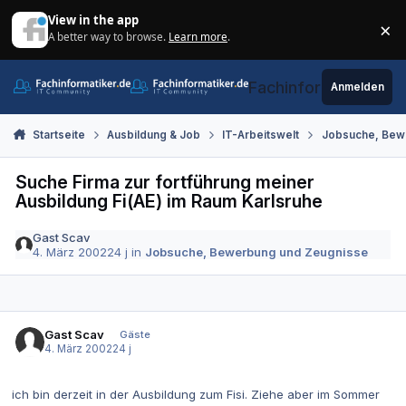
Zum Inhalt springen
View in the app
×
A better way to browse.
Learn more
.
Di
Fachinformatiker.de
Anmelden
Startseite
Ausbildung & Job
IT-Arbeitswelt
Jobsuche, Bew
Suche Firma zur fortführung meiner
Ausbildung Fi(AE) im Raum Karlsruhe
Gast Scav
4. März 2002
24 j
in
Jobsuche, Bewerbung und Zeugnisse
Gast Scav
Gäste
4. März 2002
24 j
ich bin derzeit in der Ausbildung zum Fisi. Ziehe aber im Sommer