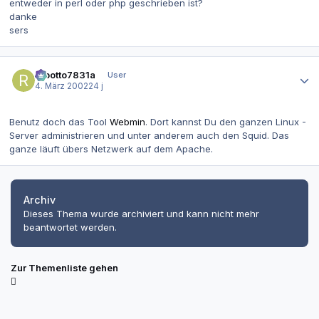
entweder in perl oder php geschrieben ist?
danke
sers
Autor-Statistiken
robotto7831a
User
4. März 2002
24 j
Benutz doch das Tool
Webmin
. Dort kannst Du den ganzen Linux -
Server administrieren und unter anderem auch den Squid. Das
ganze läuft übers Netzwerk auf dem Apache.
Archiv
Dieses Thema wurde archiviert und kann nicht mehr
beantwortet werden.
Zur Themenliste gehen