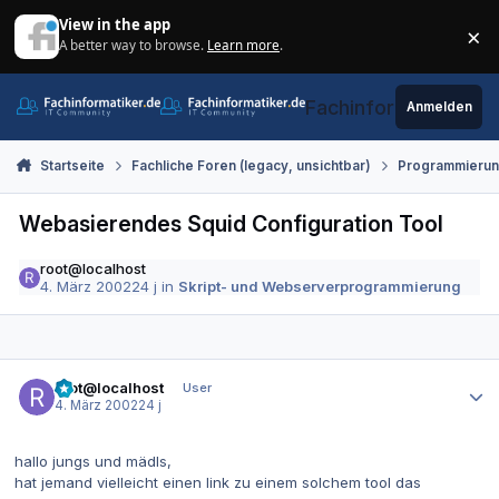
Zum Inhalt springen
View in the app
×
A better way to browse.
Learn more
.
Di
Fachinformatiker.de
Anmelden
Startseite
Fachliche Foren (legacy, unsichtbar)
Programmieru
Webasierendes Squid Configuration Tool
root@localhost
4. März 2002
24 j
in
Skript- und Webserverprogrammierung
Autor-Statistiken
root@localhost
User
4. März 2002
24 j
hallo jungs und mädls,
hat jemand vielleicht einen link zu einem solchem tool das