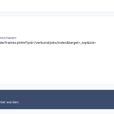
umschauen:
r.de/frames.phtml?pid=/verbund/jobs/index&target=_top&sid=
rtet werden.