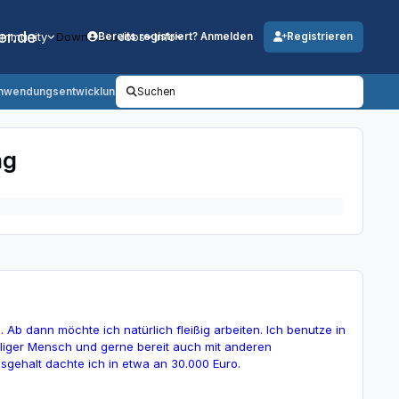
er.de
mmunity
Downloads
Jobs
Info
Bereits registriert? Anmelden
Registrieren
/ Anwendungsentwicklung
Suchen
ng
Ab dann möchte ich natürlich fleißig arbeiten. Ich benutze in
lliger Mensch und gerne bereit auch mit anderen
gsgehalt dachte ich in etwa an 30.000 Euro.