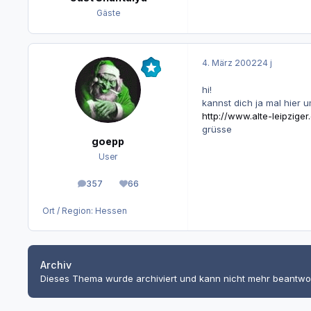
Gäste
4. März 2002
24 j
hi!
kannst dich ja mal hier 
http://www.alte-leipzige
grüsse
goepp
User
357
66
Beiträge
Reputation
Ort / Region:
Hessen
Archiv
Dieses Thema wurde archiviert und kann nicht mehr beantwo