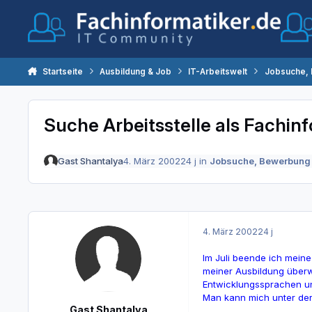
Zum Inhalt springen
Startseite
Ausbildung & Job
IT-Arbeitswelt
Jobsuche,
Suche Arbeitsstelle als Fachi
Gast Shantalya
4. März 2002
24 j
in
Jobsuche, Bewerbung
4. März 2002
24 j
Im Juli beende ich meine
meiner Ausbildung überwi
Entwicklungssprachen und
Man kann mich unter de
Gast Shantalya