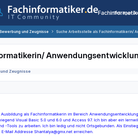
Fachinformatik
Beiträge
Co
 Bewerbung und Zeugnisse
Suche Arbeitsstelle als Fachinformatikerin
nformatikerin/ Anwendungsentwicklu
 und Zeugnisse
 Ausbildung als Fachinformatikerin im Bereich Anwendungsentwicklung. 
egend Visual Basic 5.0 und 6.0 und Access 97. Ich bin aber ein lernwi
 -Tools zu arbeiten. Ich bin ledig und nicht Ortsgebunden. Als Einstie
r E-Mail Addresse
Shantalya@gmx.net
erreichen.