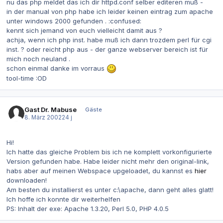
nu das php meldet das ich dir httpd.conf selber editeren muß -
in der manual von php habe ich leider keinen eintrag zum apache
unter windows 2000 gefunden . :confused:
kennt sich jemand von euch vielleicht damit aus ?
achja, wenn ich php inst. habe muß ich dann trozdem perl für cgi
inst. ? oder reicht php aus - der ganze webserver bereich ist für
mich noch neuland .
schon einmal danke im vorraus
tool-time :OD
Gast Dr. Mabuse
Gäste
8. März 2002
24 j
Hi!
Ich hatte das gleiche Problem bis ich ne komplett vorkonfigurierte
Version gefunden habe. Habe leider nicht mehr den original-link,
habs aber auf meinen Webspace upgeloadet, du kannst es
hier
downloaden!
Am besten du installierst es unter c:\apache, dann geht alles glatt!
Ich hoffe ich konnte dir weiterhelfen
PS: Inhalt der exe: Apache 1.3.20, Perl 5.0, PHP 4.0.5