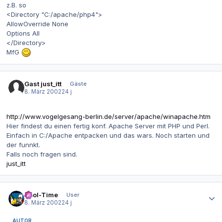
z.B. so
<Directory "C:/apache/php4">
AllowOverride None
Options All
</Directory>
MfG
Gast just_itt
Gäste
8. März 2002
24 j
http://www.vogelgesang-berlin.de/server/apache/winapache.htm
Hier findest du einen fertig konf. Apache Server mit PHP und Perl.
Einfach in C:/Apache entpacken und das wars. Noch starten und
der funnkt.
Falls noch fragen sind.
just_itt
Autor-Statistiken
Tool-Time
User
8. März 2002
24 j
AUTOR