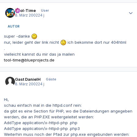
Autor-Statistiken
Tool-Time
User
8. März 2002
24 j
AUTOR
super -danke
nur, leider geht der link nicht
ich bekomme dort nur 404html
.
vielleicht kannst du mir das ja mailen
tool-time@blueprojects.de
Gast DanielH
Gäste
8. März 2002
24 j
Hi,
schau einfach mal in die httpd.conf rein:
da gibt es eine Section für PHP, wo die Dateiendungen angegeben
werden, die an PHP.EXE weitergeleitet werden:
AddType application/x-httpd-php .php
AddType application/x-httpd-php .php3
Weiterhin muss noch der Pfad zur php.exe eingebunden werden: