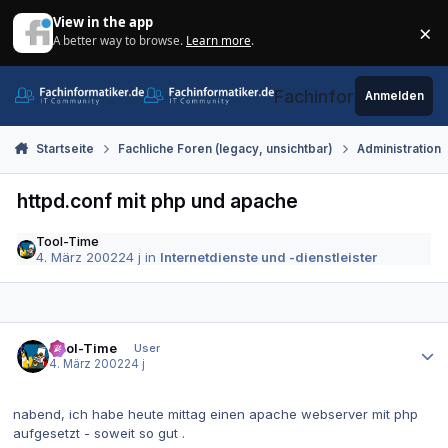
Zum Inhalt springen
View in the app
×
A better way to browse.
Learn more
.
Di
Fachinformatiker.de
Anmelden
Startseite
Fachliche Foren (legacy, unsichtbar)
Administration
httpd.conf mit php und apache
Tool-Time
4. März 2002
24 j
in
Internetdienste und -dienstleister
Autor-Statistiken
Tool-Time
User
4. März 2002
24 j
nabend, ich habe heute mittag einen apache webserver mit php
aufgesetzt - soweit so gut .