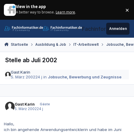
Zum Inhalt springen
View in the app
×
A better way to browse.
Learn more
.
Di
Fachinformatiker.de
Anmelden
Startseite
Ausbildung & Job
IT-Arbeitswelt
Jobsuche, Bew
Stelle ab Juli 2002
Gast Karin
5. März 2002
24 j
in
Jobsuche, Bewerbung und Zeugnisse
Gast Karin
Gäste
5. März 2002
24 j
Hallo,
ich bin angehende Anwendungsentwicklerin und habe im Juni