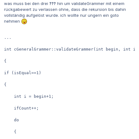
was muss bei den drei
???
hin um validateGrammer mit einem
rückgabewert zu verlassen ohne, dass die rekursion bis dahin
vollständig aufgelöst wurde. ich wollte nur ungern ein goto
nehmen
...

int cGeneralGrammer::validateGrammer(int begin, int isE
{

if (isEqual==1)

{

	int i = begin+1;

	ifCount++;

	do

	{
