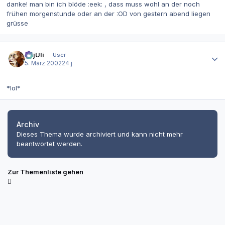
danke! man bin ich blöde :eek: , dass muss wohl an der noch
frühen morgenstunde oder an der :OD von gestern abend liegen
grüsse
Autor-Statistiken
gajUli
User
5. März 2002
24 j
*lol*
Archiv
Dieses Thema wurde archiviert und kann nicht mehr
beantwortet werden.
Zur Themenliste gehen