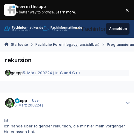
Zum Inhalt springen
View in the app
×
A better way to browse.
Learn more
.
Di
Fachinformatiker.de
Anmelden
Startseite
Fachliche Foren (legacy, unsichtbar)
Programmieru
rekursion
goepp
5. März 2002
24 j
in
C und C++
Autor-Statistiken
goepp
User
5. März 2002
24 j
hi!
ich hänge über folgender rekursion, die mir hier mein vorgänger
hinterlassen hat.