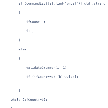
		if (commandList[i].find("endif")!=std::string::npos) 

		{

			ifCount--;

			i++;

		}

		else

		{

			validateGrammer(i, 1)

			if (ifCount==0) [b]???[/b];

		}

	while (ifCount!=0);
