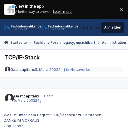
Zum Inhalt springen
View in the app
×
A better way to browse.
Learn more
.
Di
Fachinformatiker.de
Anmelden
Startseite
Fachliche Foren (legacy, unsichtbar)
Administration
TCP/IP-Stack
Gast capitanx
5. März 2002
24 j
in
Netzwerke
Gast capitanx
Gäste
5. März 2002
24 j
Was ist unter dem Begriff "TCP/IP Stack" zu verstehen?
DANKE IM VORRAUS
Cap-I-tanX