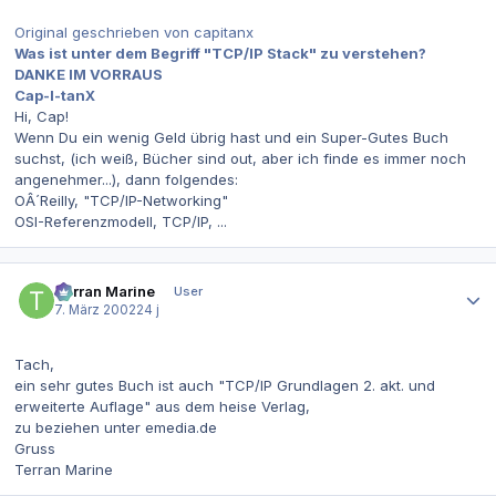
Original geschrieben von capitanx
Was ist unter dem Begriff "TCP/IP Stack" zu verstehen?
DANKE IM VORRAUS
Cap-I-tanX
Hi, Cap!
Wenn Du ein wenig Geld übrig hast und ein Super-Gutes Buch
suchst, (ich weiß, Bücher sind out, aber ich finde es immer noch
angenehmer...), dann folgendes:
OÂ´Reilly, "TCP/IP-Networking"
OSI-Referenzmodell, TCP/IP, ...
Autor-Statistiken
Terran Marine
User
7. März 2002
24 j
Tach,
ein sehr gutes Buch ist auch "TCP/IP Grundlagen 2. akt. und
erweiterte Auflage" aus dem heise Verlag,
zu beziehen unter emedia.de
Gruss
Terran Marine