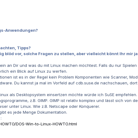
ngs-Anwendungen?
achten, Tipps?
blöd vor, solche Fragen zu stellen, aber vielleicht könnt Ihr mir ja
llein an Dir und was du mit Linux machen möchtest. Falls du nur Spielen
rlich ein Blick auf Linux zu werfen.
tionen ist es in der Regel kein Problem Komponenten wie Scanner, Modem 
Hardware. Du kannst ja mal im Vorfeld auf cdb.suse.de nachschauen, d
Linux als Desktopsystem einsertzen möchte würde ich SuSE empfehlen.
ngsprogramme, z.B. GIMP. GIMP ist relativ komplex und lässt sich von de
wser unter Linux. Wie z.B. Netscape oder Konquerer.
ibt es jede Menge Dokumentation.
:
g/HOWTO/DOS-Win-to-Linux-HOWTO.html