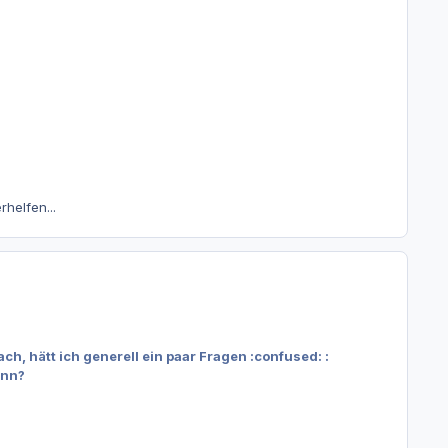
rhelfen...
ch, hätt ich generell ein paar Fragen :confused: :
inn?