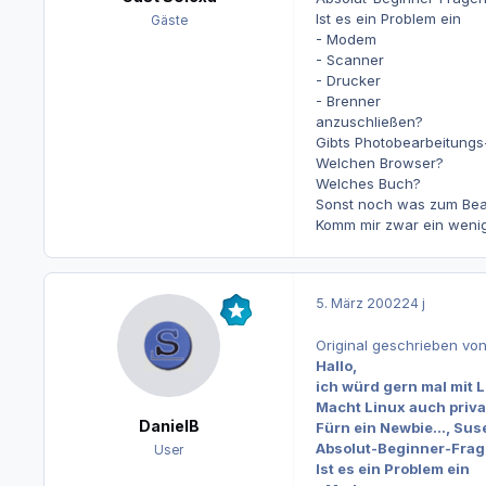
Ist es ein Problem ein
Gäste
- Modem
- Scanner
- Drucker
- Brenner
anzuschließen?
Gibts Photobearbeitun
Welchen Browser?
Welches Buch?
Sonst noch was zum Bea
Komm mir zwar ein wenig b
5. März 2002
24 j
Original geschrieben vo
Hallo,
ich würd gern mal mit L
Macht Linux auch priva
DanielB
Fürn ein Newbie..., Sus
Absolut-Beginner-Frag
User
Ist es ein Problem ein