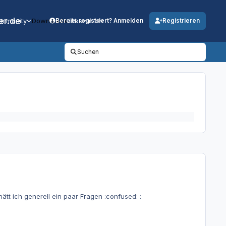
er.de
mmunity
Downloads
Jobs
Info
Bereits registriert? Anmelden
Registrieren
Suchen
ätt ich generell ein paar Fragen :confused: :