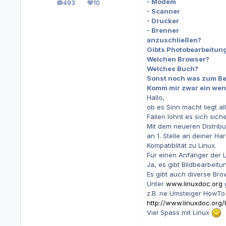
- Modem
493
10
Beiträge
Reputation
- Scanner
- Drucker
- Brenner
anzuschließen?
Gibts Photobearbeitu
Welchen Browser?
Welches Buch?
Sonst noch was zum Be
Komm mir zwar ein wenig 
Hallo,
ob es Sinn macht liegt a
Fällen lohnt es sich siche
Mit dem neueren Distribu
an 1. Stelle an deiner 
Kompatiblität zu Linux.
Für einen Anfänger der 
Ja, es gibt Bildbearbeitu
Es gibt auch diverse Bro
Unter
www.linuxdoc.org
g
z.B. ne Umsteiger HowTo 
http://www.linuxdoc.or
Viel Spass mit Linux