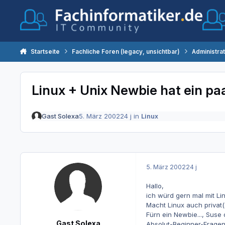
Zum Inhalt springen
Startseite
Fachliche Foren (legacy, unsichtbar)
Administra
Linux + Unix Newbie hat ein pa
Gast Solexa
5. März 2002
24 j
in
Linux
5. März 2002
24 j
Hallo,
ich würd gern mal mit Lin
Macht Linux auch privat(
Fürn ein Newbie..., Suse
Gast Solexa
Absolut-Beginner-Fragen