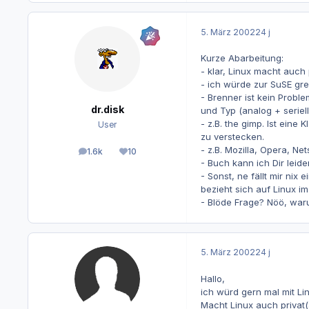
5. März 2002
24 j
Kurze Abarbeitung:
- klar, Linux macht auch 
- ich würde zur SuSE grei
- Brenner ist kein Probl
dr.disk
und Typ (analog + seriell 
- z.B. the gimp. Ist ein
User
zu verstecken.
- z.B. Mozilla, Opera, N
1.6k
10
Beiträge
Reputation
- Buch kann ich Dir leide
- Sonst, ne fällt mir nix 
bezieht sich auf Linux im
- Blöde Frage? Nöö, waru
5. März 2002
24 j
Hallo,
ich würd gern mal mit Lin
Macht Linux auch privat(