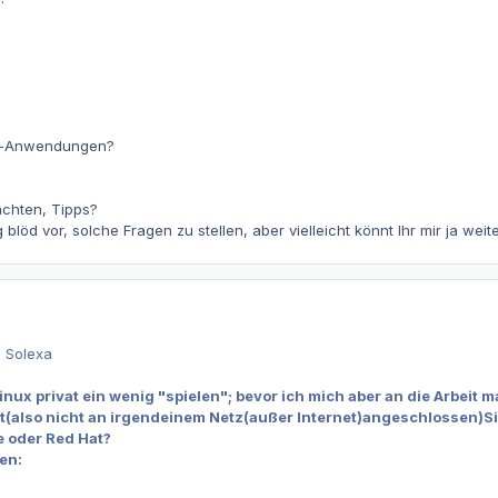
gs-Anwendungen?
chten, Tipps?
löd vor, solche Fragen zu stellen, aber vielleicht könnt Ihr mir ja weite
n Solexa
inux privat ein wenig "spielen"; bevor ich mich aber an die Arbeit ma
t(also nicht an irgendeinem Netz(außer Internet)angeschlossen)S
e oder Red Hat?
en: