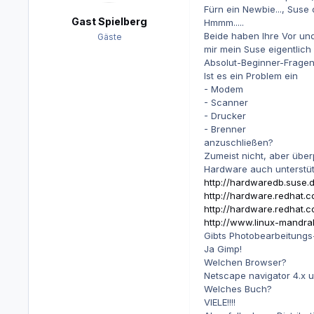
Fürn ein Newbie..., Suse
Gast Spielberg
Hmmm.....
Beide haben Ihre Vor und 
Gäste
mir mein Suse eigentlich
Absolut-Beginner-Fragen
Ist es ein Problem ein
- Modem
- Scanner
- Drucker
- Brenner
anzuschließen?
Zumeist nicht, aber über
Hardware auch unterstütz
http://hardwaredb.suse.
http://hardware.redhat.c
http://hardware.redhat.c
http://www.linux-mandr
Gibts Photobearbeitun
Ja Gimp!
Welchen Browser?
Netscape navigator 4.x u
Welches Buch?
VIELE!!!!