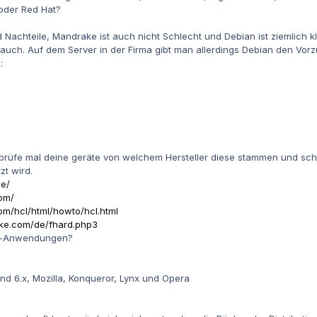
 oder Red Hat?
Nachteile, Mandrake ist auch nicht Schlecht und Debian ist ziemlich kla
 auch. Auf dem Server in der Firma gibt man allerdings Debian den Vorz
:
prüfe mal deine geräte von welchem Hersteller diese stammen und schau
t wird.
de/
om/
om/hcl/html/howto/hcl.html
ake.com/de/fhard.php3
gs-Anwendungen?
nd 6.x, Mozilla, Konqueror, Lynx und Opera