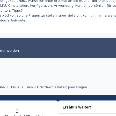
tion gekauft hast, würde ich mich erst mal an die Bücher der Distribution
 LINUX Installation, Konfiguration, Anwendung. Halt ich persönlich für 
chten, Tipps?
löd vor, solche Fragen zu stellen, aber vielleicht könnt Ihr mir ja weite
 doofe Antworten.
rtet werden.
tion
Linux
Linux + Unix Newbie hat ein paar Fragen
Erzähl’s weiter!