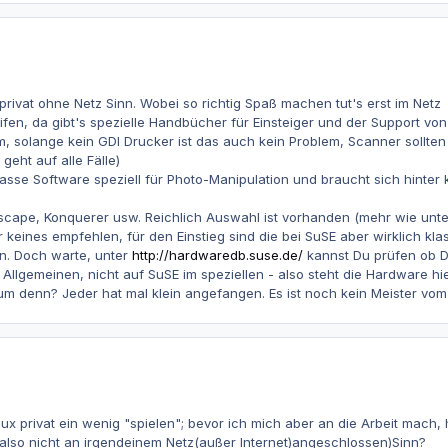
privat ohne Netz Sinn. Wobei so richtig Spaß machen tut's erst im Netz
fen, da gibt's spezielle Handbücher für Einsteiger und der Support von 
em, solange kein GDI Drucker ist das auch kein Problem, Scanner sollte
geht auf alle Fälle)
e Klasse Software speziell für Photo-Manipulation und braucht sich hin
etscape, Konquerer usw. Reichlich Auswahl ist vorhanden (mehr wie unt
r keines empfehlen, für den Einstieg sind die bei SuSE aber wirklich kla
ein. Doch warte, unter
http://hardwaredb.suse.de/
kannst Du prüfen ob D
 Allgemeinen, nicht auf SuSE im speziellen - also steht die Hardware hier
m denn? Jeder hat mal klein angefangen. Es ist noch kein Meister vom 
ux privat ein wenig "spielen"; bevor ich mich aber an die Arbeit mach, h
also nicht an irgendeinem Netz(außer Internet)angeschlossen)Sinn?