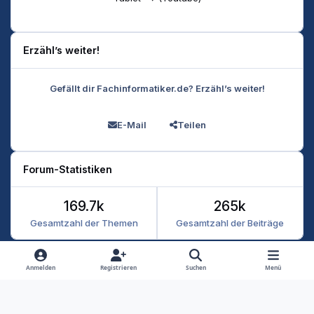
Erzähl’s weiter!
Gefällt dir Fachinformatiker.de? Erzähl’s weiter!
E-Mail
Teilen
Forum-Statistiken
169.7k
265k
Gesamtzahl der Themen
Gesamtzahl der Beiträge
Heller Modus
Dunkler Modus
Systemeinstellung
Anmelden
Registrieren
Suchen
Menü
Datenschutz
Kontakt
Cookies
RSS
Fachinformatiker 2026
Powered by
Invision Community