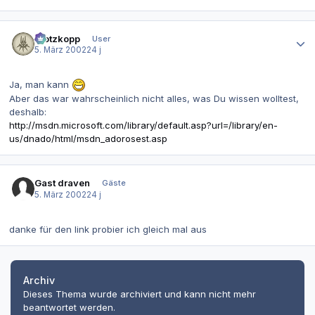
Autor-Statistiken
Klotzkopp
User
5. März 2002
24 j
Ja, man kann
Aber das war wahrscheinlich nicht alles, was Du wissen wolltest,
deshalb:
http://msdn.microsoft.com/library/default.asp?url=/library/en-
us/dnado/html/msdn_adorosest.asp
Gast draven
Gäste
5. März 2002
24 j
danke für den link probier ich gleich mal aus
Archiv
Dieses Thema wurde archiviert und kann nicht mehr
beantwortet werden.