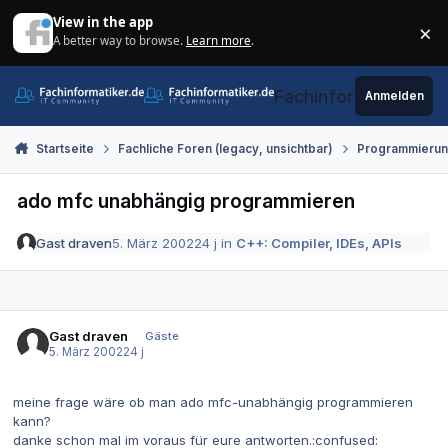
Zum Inhalt springen
View in the app
×
A better way to browse.
Learn more
.
Di
Fachinformatiker.de
Anmelden
Startseite
Fachliche Foren (legacy, unsichtbar)
Programmieru
ado mfc unabhängig programmieren
Gast draven
5. März 2002
24 j
in
C++: Compiler, IDEs, APIs
Gast draven
Gäste
5. März 2002
24 j
meine frage wäre ob man ado mfc-unabhängig programmieren
kann?
danke schon mal im voraus für eure antworten.:confused: