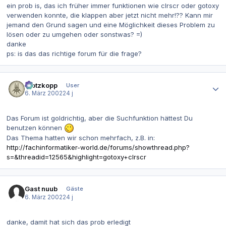
ein prob is, das ich früher immer funktionen wie clrscr oder gotoxy
verwenden konnte, die klappen aber jetzt nicht mehr!?? Kann mir
jemand den Grund sagen und eine Möglichkeit dieses Problem zu
lösen oder zu umgehen oder sonstwas? =)
danke
ps: is das das richtige forum für die frage?
Autor-Statistiken
Klotzkopp
User
6. März 2002
24 j
Das Forum ist goldrichtig, aber die Suchfunktion hättest Du
benutzen können
Das Thema hatten wir schon mehrfach, z.B. in:
http://fachinformatiker-world.de/forums/showthread.php?
s=&threadid=12565&highlight=gotoxy+clrscr
Gast nuub
Gäste
6. März 2002
24 j
danke, damit hat sich das prob erledigt