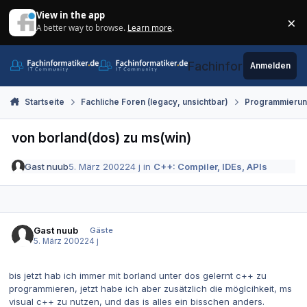
Zum Inhalt springen
View in the app
×
A better way to browse.
Learn more
.
Di
Fachinformatiker.de
Anmelden
Startseite
Fachliche Foren (legacy, unsichtbar)
Programmieru
von borland(dos) zu ms(win)
Gast nuub
5. März 2002
24 j
in
C++: Compiler, IDEs, APIs
Gast nuub
Gäste
5. März 2002
24 j
bis jetzt hab ich immer mit borland unter dos gelernt c++ zu
programmieren, jetzt habe ich aber zusätzlich die möglcihkeit, ms
visual c++ zu nutzen, und das is alles ein bisschen anders.