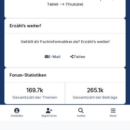
Tablet --> (Youtube)
Erzähl’s weiter!
Gefällt dir Fachinformatiker.de? Erzähl’s weiter!
E-Mail
Teilen
Forum-Statistiken
169.7k
265.1k
Gesamtzahl der Themen
Gesamtzahl der Beiträge
Heller Modus
Dunkler Modus
Systemeinstellung
Anmelden
Registrieren
Suchen
Menü
Datenschutz
Kontakt
Cookies
RSS