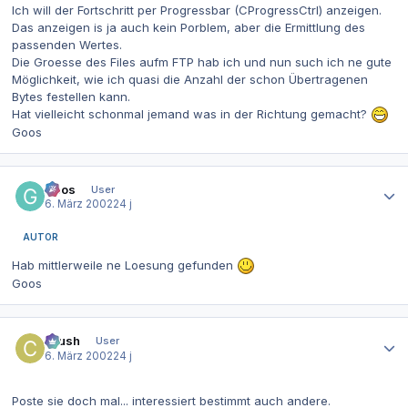
Ich will der Fortschritt per Progressbar (CProgressCtrl) anzeigen.
Das anzeigen is ja auch kein Porblem, aber die Ermittlung des
passenden Wertes.
Die Groesse des Files aufm FTP hab ich und nun such ich ne gute
Möglichkeit, wie ich quasi die Anzahl der schon Übertragenen
Bytes festellen kann.
Hat vielleicht schonmal jemand was in der Richtung gemacht?
Goos
Autor-Statistiken
Goos
User
6. März 2002
24 j
AUTOR
Hab mittlerweile ne Loesung gefunden
Goos
Autor-Statistiken
Crush
User
6. März 2002
24 j
Poste sie doch mal... interessiert bestimmt auch andere.