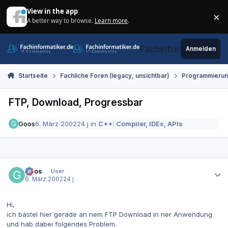
Zum Inhalt springen
View in the app
×
A better way to browse.
Learn more
.
Di
Fachinformatiker.de
Anmelden
Startseite
Fachliche Foren (legacy, unsichtbar)
Programmieru
FTP, Download, Progressbar
Goos
6. März 2002
24 j
in
C++: Compiler, IDEs, APIs
Autor-Statistiken
Goos
User
6. März 2002
24 j
Hi,
ich bastel hier gerade an nem FTP Download in ner Anwendung
und hab dabei folgendes Problem.