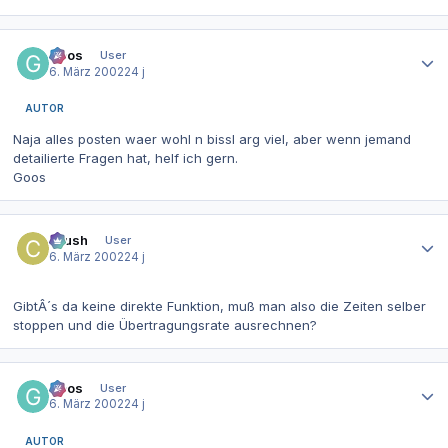
Autor-Statistiken
Goos
User
6. März 2002
24 j
AUTOR
Naja alles posten waer wohl n bissl arg viel, aber wenn jemand
detailierte Fragen hat, helf ich gern.
Goos
Autor-Statistiken
Crush
User
6. März 2002
24 j
GibtÂ´s da keine direkte Funktion, muß man also die Zeiten selber
stoppen und die Übertragungsrate ausrechnen?
Autor-Statistiken
Goos
User
6. März 2002
24 j
AUTOR