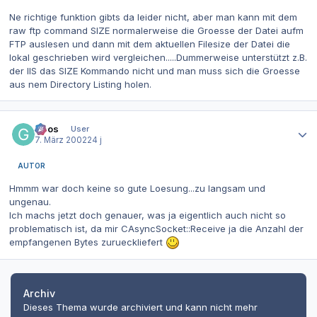
Ne richtige funktion gibts da leider nicht, aber man kann mit dem
raw ftp command SIZE normalerweise die Groesse der Datei aufm
FTP auslesen und dann mit dem aktuellen Filesize der Datei die
lokal geschrieben wird vergleichen.....Dummerweise unterstützt z.B.
der IIS das SIZE Kommando nicht und man muss sich die Groesse
aus nem Directory Listing holen.
Autor-Statistiken
Goos
User
7. März 2002
24 j
AUTOR
Hmmm war doch keine so gute Loesung...zu langsam und
ungenau.
Ich machs jetzt doch genauer, was ja eigentlich auch nicht so
problematisch ist, da mir CAsyncSocket::Receive ja die Anzahl der
empfangenen Bytes zurueckliefert
Archiv
Dieses Thema wurde archiviert und kann nicht mehr