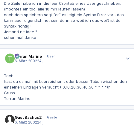
Die Zeile habe ich in die leer Crontab eines User geschrieben.
(möchtes ein tool alle 10 min laufen lassen)
nach dem speichern sagt "er" es leigt ein Syntax Error vor , das
kann aber eigentlich net sein denn so weit ich das weiß ist der
Syntax richtig !
Jemand ne Idee ?
schon mal danke
Autor-Statistiken
Terran Marine
User
6. März 2002
24 j
Tach,
hast du es mal mit Leerzeichen , oder besser Tabs zwischen den
einzelnen Einträgen versucht ( 0,10,20,30,40,50 * * * *)?
Gruss
Terran Marine
Gast Bachus2
Gäste
6. März 2002
24 j