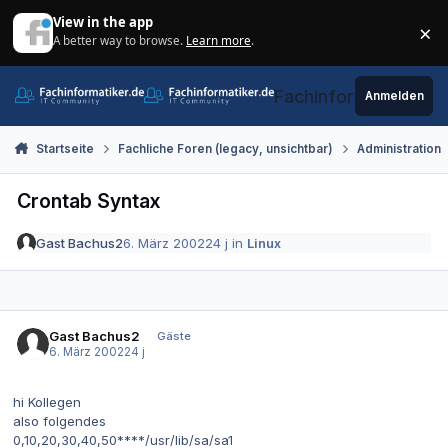
Zum Inhalt springen
View in the app
×
A better way to browse.
Learn more
.
Di
Fachinformatiker.de
Anmelden
Startseite
Fachliche Foren (legacy, unsichtbar)
Administration
Crontab Syntax
Gast Bachus2
6. März 2002
24 j
in
Linux
Gast Bachus2
Gäste
6. März 2002
24 j
hi Kollegen
also folgendes
0,10,20,30,40,50****/usr/lib/sa/sa1