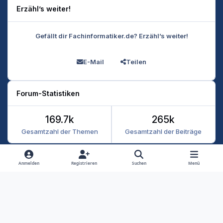
Erzähl’s weiter!
Gefällt dir Fachinformatiker.de? Erzähl’s weiter!
E-Mail
Teilen
Forum-Statistiken
169.7k
265k
Gesamtzahl der Themen
Gesamtzahl der Beiträge
Heller Modus
Dunkler Modus
Systemeinstellung
Anmelden
Registrieren
Suchen
Menü
Datenschutz
Kontakt
Cookies
RSS
Fachinformatiker 2026
Powered by
Invision Community