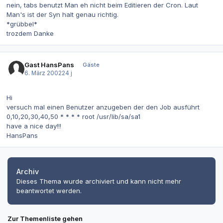
nein, tabs benutzt Man eh nicht beim Editieren der Cron. Laut
Man's ist der Syn halt genau richtig.
*grübbel*
trozdem Danke
Gast HansPans
Gäste
6. März 2002
24 j
Hi
versuch mal einen Benutzer anzugeben der den Job ausführt
0,10,20,30,40,50 * * * * root /usr/lib/sa/sa1
have a nice day!!!
HansPans
Archiv
Dieses Thema wurde archiviert und kann nicht mehr
beantwortet werden.
Zur Themenliste gehen