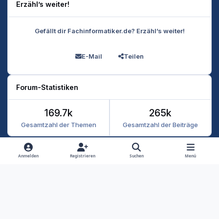
Erzähl’s weiter!
Gefällt dir Fachinformatiker.de? Erzähl’s weiter!
E-Mail
Teilen
Forum-Statistiken
169.7k
265k
Gesamtzahl der Themen
Gesamtzahl der Beiträge
Heller Modus
Dunkler Modus
Systemeinstellung
Anmelden
Registrieren
Suchen
Menü
Datenschutz
Kontakt
Cookies
RSS
Fachinformatiker 2026
Powered by
Invision Community