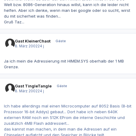
Welt bzw. 8086-Generation hinaus willst, kann ich die leider nicht
helfen. Aber ich denke, wenn man bei google oder so sucht, wirst
du mit sicherheit was finden...
Gruß Taz...
Gast KleinerChaot
Gäste
8. März 2002
24 j
Ja ich mein die Adressierung mit HIMEM.SYS oberhalb der 1 MB
Grenze.
Gast TingleTangle
Gäste
8. März 2002
24 j
Ich habe allerdings mal einen Microcomputer auf 8052 Basis (8-bit
Prozessor 16-bit Addys) gebaut... Dort habe ich neben 640K
externen RAM noch ein 512K EProm die interne Geschichte und
zusätzlich 4MB Flash addressiert...
das kannst man machen, in dem man die Adressen auf ein
Chipselect auflatcht und den Speicher in Blöcke teilt.