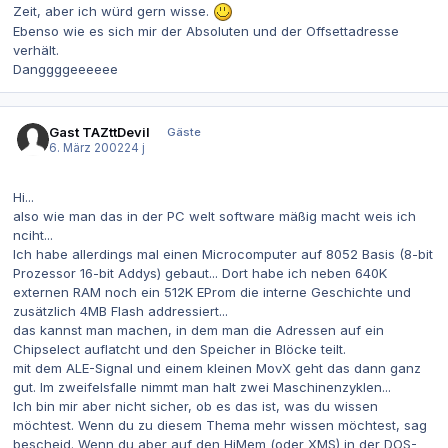
Zeit, aber ich würd gern wisse.
Ebenso wie es sich mir der Absoluten und der Offsettadresse
verhält.
Danggggeeeeee
Gast TAZttDevil
Gäste
6. März 2002
24 j
Hi...
also wie man das in der PC welt software mäßig macht weis ich
nciht...
Ich habe allerdings mal einen Microcomputer auf 8052 Basis (8-bit
Prozessor 16-bit Addys) gebaut... Dort habe ich neben 640K
externen RAM noch ein 512K EProm die interne Geschichte und
zusätzlich 4MB Flash addressiert...
das kannst man machen, in dem man die Adressen auf ein
Chipselect auflatcht und den Speicher in Blöcke teilt.
mit dem ALE-Signal und einem kleinen MovX geht das dann ganz
gut. Im zweifelsfalle nimmt man halt zwei Maschinenzyklen...
Ich bin mir aber nicht sicher, ob es das ist, was du wissen
möchtest. Wenn du zu diesem Thema mehr wissen möchtest, sag
bescheid. Wenn du aber auf den HiMem (oder XMS) in der DOS-