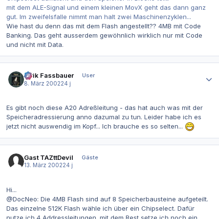
mit dem ALE-Signal und einem kleinen MovX geht das dann ganz
gut. Im zweifelsfalle nimmt man halt zwei Maschinenzyklen...
Wie hast du denn das mit dem Flash angestellt?? 4MB mit Code
Banking. Das geht ausserdem gewöhnlich wirklich nur mit Code
und nicht mit Data.
Autor-Statistiken
Alrik Fassbauer
User
8. März 2002
24 j
Es gibt noch diese A20 Adreßleitung - das hat auch was mit der
Speicheradressierung anno dazumal zu tun. Leider habe ich es
jetzt nicht auswendig im Kopf... Ich brauche es so selten...
Gast TAZttDevil
Gäste
13. März 2002
24 j
Hi...
@DocNeo: Die 4MB Flash sind auf 8 Speicherbausteine aufgeteilt.
Das einzelne 512K Flash wähle ich über ein Chipselect. Dafür
nutze ich 4 Addressleitungen. mit dem Rest setze ich noch ein