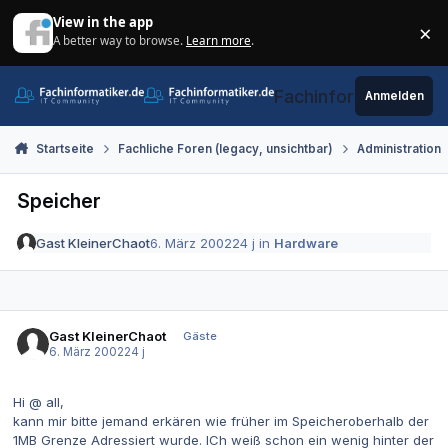
Zum Inhalt springen
View in the app
×
A better way to browse.
Learn more
.
Di
Fachinformatiker.de
Anmelden
Startseite
Fachliche Foren (legacy, unsichtbar)
Administration
Speicher
Gast KleinerChaot
6. März 2002
24 j
in
Hardware
Gast KleinerChaot
Gäste
6. März 2002
24 j
Hi @ all,
kann mir bitte jemand erkären wie früher im Speicheroberhalb der
1MB Grenze Adressiert wurde. ICh weiß schon ein wenig hinter der