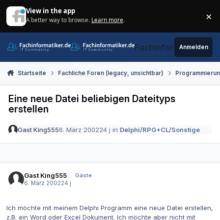
Zum Inhalt springen
View in the app
×
A better way to browse.
Learn more
.
Di
Fachinformatiker.de
Anmelden
Startseite
Fachliche Foren (legacy, unsichtbar)
Programmieru
Eine neue Datei beliebigen Dateityps
erstellen
Gast King555
6. März 2002
24 j
in
Delphi/RPG+CL/Sonstige
Gast King555
Gäste
6. März 2002
24 j
Ich möchte mit meinem Delphi Programm eine neue Datei erstellen,
z.B. ein Word oder Excel Dokument. Ich möchte aber nicht mit