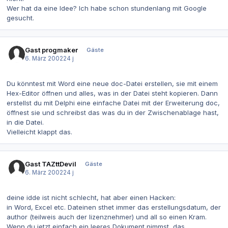
Wer hat da eine Idee? Ich habe schon stundenlang mit Google
gesucht.
Gast progmaker
Gäste
6. März 2002
24 j
Du könntest mit Word eine neue doc-Datei erstellen, sie mit einem
Hex-Editor öffnen und alles, was in der Datei steht kopieren. Dann
erstellst du mit Delphi eine einfache Datei mit der Erweiterung doc,
öffnest sie und schreibst das was du in der Zwischenablage hast,
in die Datei.
Vielleicht klappt das.
Gast TAZttDevil
Gäste
6. März 2002
24 j
deine idde ist nicht schlecht, hat aber einen Hacken:
in Word, Excel etc. Dateinen sthet immer das erstellungsdatum, der
author (teilweis auch der lizenznehmer) und all so einen Kram.
Wenn du jetzt einfach ein leeres Dokument nimmst, das