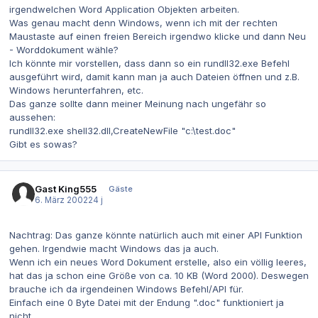
irgendwelchen Word Application Objekten arbeiten.
Was genau macht denn Windows, wenn ich mit der rechten
Maustaste auf einen freien Bereich irgendwo klicke und dann Neu
- Worddokument wähle?
Ich könnte mir vorstellen, dass dann so ein rundll32.exe Befehl
ausgeführt wird, damit kann man ja auch Dateien öffnen und z.B.
Windows herunterfahren, etc.
Das ganze sollte dann meiner Meinung nach ungefähr so
aussehen:
rundll32.exe shell32.dll,CreateNewFile "c:\test.doc"
Gibt es sowas?
Gast King555
Gäste
6. März 2002
24 j
Nachtrag: Das ganze könnte natürlich auch mit einer API Funktion
gehen. Irgendwie macht Windows das ja auch.
Wenn ich ein neues Word Dokument erstelle, also ein völlig leeres,
hat das ja schon eine Größe von ca. 10 KB (Word 2000). Deswegen
brauche ich da irgendeinen Windows Befehl/API für.
Einfach eine 0 Byte Datei mit der Endung ".doc" funktioniert ja
nicht.