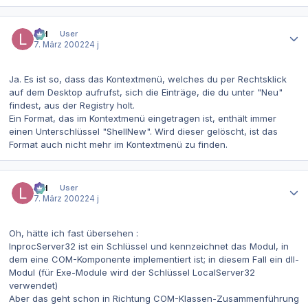
Autor-Statistiken
lpd
User
7. März 2002
24 j
Ja. Es ist so, dass das Kontextmenü, welches du per Rechtsklick
auf dem Desktop aufrufst, sich die Einträge, die du unter "Neu"
findest, aus der Registry holt.
Ein Format, das im Kontextmenü eingetragen ist, enthält immer
einen Unterschlüssel "ShellNew". Wird dieser gelöscht, ist das
Format auch nicht mehr im Kontextmenü zu finden.
Autor-Statistiken
lpd
User
7. März 2002
24 j
Oh, hätte ich fast übersehen :
InprocServer32 ist ein Schlüssel und kennzeichnet das Modul, in
dem eine COM-Komponente implementiert ist; in diesem Fall ein dll-
Modul (für Exe-Module wird der Schlüssel LocalServer32
verwendet)
Aber das geht schon in Richtung COM-Klassen-Zusammenführung