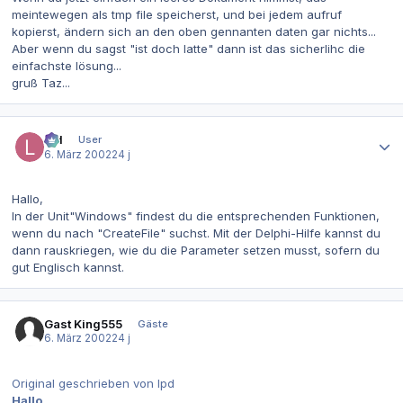
meintewegen als tmp file speicherst, und bei jedem aufruf
kopierst, ändern sich an den oben gennanten daten gar nichts...
Aber wenn du sagst "ist doch latte" dann ist das sicherlihc die
einfachste lösung...
gruß Taz...
Autor-Statistiken
lpd
User
6. März 2002
24 j
Hallo,
In der Unit"Windows" findest du die entsprechenden Funktionen,
wenn du nach "CreateFile" suchst. Mit der Delphi-Hilfe kannst du
dann rauskriegen, wie du die Parameter setzen musst, sofern du
gut Englisch kannst.
Gast King555
Gäste
6. März 2002
24 j
Original geschrieben von lpd
Hallo,