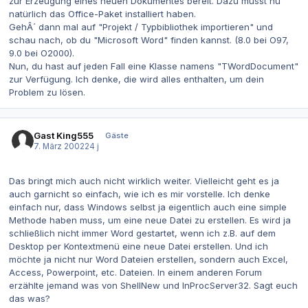
zur Erzeugung eines neuen Dokumentes bereit. Dazu musst nu
natürlich das Office-Paket installiert haben.
GehÂ´ dann mal auf "Projekt / Typbibliothek importieren" und
schau nach, ob du "Microsoft Word" finden kannst. (8.0 bei O97,
9.0 bei O2000).
Nun, du hast auf jeden Fall eine Klasse namens "TWordDocument"
zur Verfügung. Ich denke, die wird alles enthalten, um dein
Problem zu lösen.
Gast King555
Gäste
7. März 2002
24 j
Das bringt mich auch nicht wirklich weiter. Vielleicht geht es ja
auch garnicht so einfach, wie ich es mir vorstelle. Ich denke
einfach nur, dass Windows selbst ja eigentlich auch eine simple
Methode haben muss, um eine neue Datei zu erstellen. Es wird ja
schließlich nicht immer Word gestartet, wenn ich z.B. auf dem
Desktop per Kontextmenü eine neue Datei erstellen. Und ich
möchte ja nicht nur Word Dateien erstellen, sondern auch Excel,
Access, Powerpoint, etc. Dateien. In einem anderen Forum
erzählte jemand was von ShellNew und InProcServer32. Sagt euch
das was?