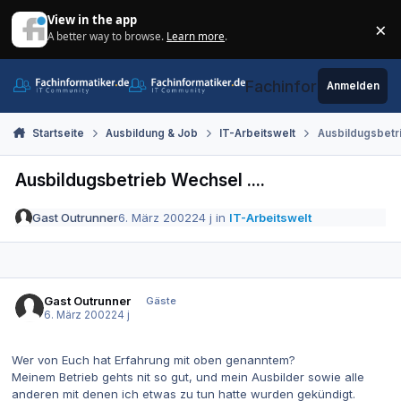
Zum Inhalt springen
View in the app
×
A better way to browse.
Learn more
.
Di
Fachinformatiker.de
Anmelden
Startseite
Ausbildung & Job
IT-Arbeitswelt
Ausbildugsbetri
Ausbildugsbetrieb Wechsel ....
Gast Outrunner
6. März 2002
24 j
in
IT-Arbeitswelt
Gast Outrunner
Gäste
6. März 2002
24 j
Wer von Euch hat Erfahrung mit oben genanntem?
Meinem Betrieb gehts nit so gut, und mein Ausbilder sowie alle
anderen mit denen ich etwas zu tun hatte wurden gekündigt.