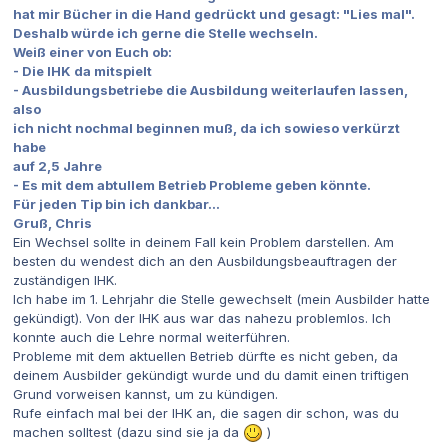
hat mir Bücher in die Hand gedrückt und gesagt: "Lies mal".
Deshalb würde ich gerne die Stelle wechseln.
Weiß einer von Euch ob:
- Die IHK da mitspielt
- Ausbildungsbetriebe die Ausbildung weiterlaufen lassen,
also
ich nicht nochmal beginnen muß, da ich sowieso verkürzt
habe
auf 2,5 Jahre
- Es mit dem abtullem Betrieb Probleme geben könnte.
Für jeden Tip bin ich dankbar...
Gruß, Chris
Ein Wechsel sollte in deinem Fall kein Problem darstellen. Am
besten du wendest dich an den Ausbildungsbeauftragen der
zuständigen IHK.
Ich habe im 1. Lehrjahr die Stelle gewechselt (mein Ausbilder hatte
gekündigt). Von der IHK aus war das nahezu problemlos. Ich
konnte auch die Lehre normal weiterführen.
Probleme mit dem aktuellen Betrieb dürfte es nicht geben, da
deinem Ausbilder gekündigt wurde und du damit einen triftigen
Grund vorweisen kannst, um zu kündigen.
Rufe einfach mal bei der IHK an, die sagen dir schon, was du
machen solltest (dazu sind sie ja da
)