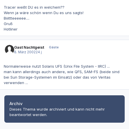
Tracer weißt DU es in welchem??
Wenn ja wäre schön wenn Du es uns sagts!
Biiittteeeeee....
Gruß
Hotliner
Gast Nachtgeist
Gäste
8. März 2002
24 j
Normalerweise nutzt Solaris UFS (Unix File System - IIRC) ...
man kann allerdings auch andere, wie QFS, SAM-FS (beide sind
bei Sun Storage-Systemen im Einsatz) oder das von Veritas
verwenden ...
Archiv
Dieses Thema wurde archiviert und kann nicht mehr
beantwortet werden.