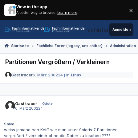
Zum Inhalt springen
View in the app
×
A better way to browse.
Learn more
.
Di
Fachinformatiker.de
Anmelden
Startseite
Fachliche Foren (legacy, unsichtbar)
Administration
Partitionen Vergrößern / Verkleinern
Gast tracer
6. März 2002
24 j
in
Linux
Gast tracer
Gäste
6. März 2002
24 j
Salve ,
weiss jemand nen Kniff wie man unter Solaris 7 Partitionen
vergrößert / verkleiner ohne die Daten zu löschen ????