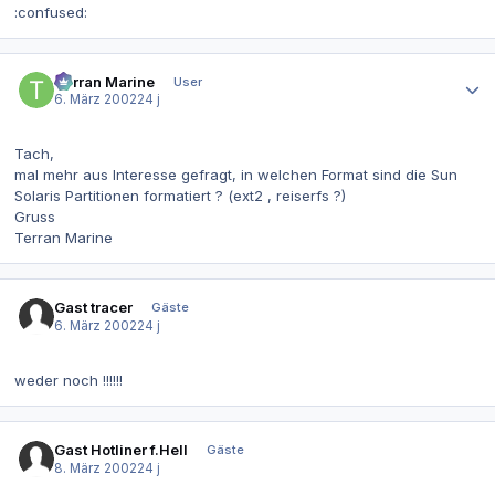
:confused:
Autor-Statistiken
Terran Marine
User
6. März 2002
24 j
Tach,
mal mehr aus Interesse gefragt, in welchen Format sind die Sun
Solaris Partitionen formatiert ? (ext2 , reiserfs ?)
Gruss
Terran Marine
Gast tracer
Gäste
6. März 2002
24 j
weder noch !!!!!!
Gast Hotliner f.Hell
Gäste
8. März 2002
24 j