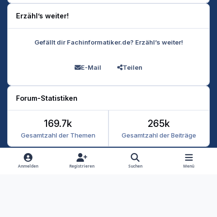
Erzähl’s weiter!
Gefällt dir Fachinformatiker.de? Erzähl’s weiter!
E-Mail
Teilen
Forum-Statistiken
169.7k
265k
Gesamtzahl der Themen
Gesamtzahl der Beiträge
Heller Modus
Dunkler Modus
Systemeinstellung
Anmelden
Registrieren
Suchen
Menü
Datenschutz
Kontakt
Cookies
RSS
Fachinformatiker 2026
Powered by
Invision Community