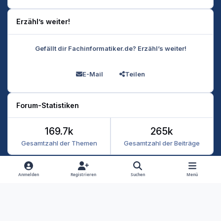
Erzähl’s weiter!
Gefällt dir Fachinformatiker.de? Erzähl’s weiter!
E-Mail
Teilen
Forum-Statistiken
169.7k
265k
Gesamtzahl der Themen
Gesamtzahl der Beiträge
Heller Modus
Dunkler Modus
Systemeinstellung
Anmelden
Registrieren
Suchen
Menü
Datenschutz
Kontakt
Cookies
RSS
Fachinformatiker 2026
Powered by
Invision Community