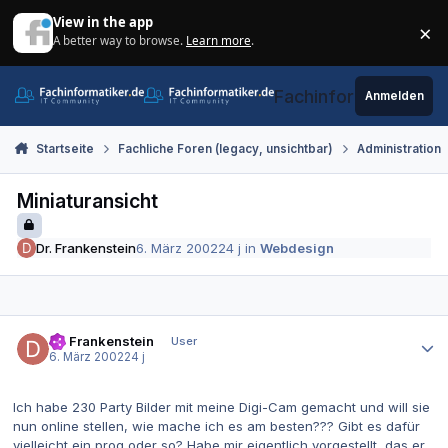
Zum Inhalt springen
View in the app
×
A better way to browse.
Learn more
.
Di
Fachinformatiker.de
Anmelden
Startseite
Fachliche Foren (legacy, unsichtbar)
Administration
Miniaturansicht
Dr. Frankenstein
6. März 2002
24 j
in
Webdesign
Autor-Statistiken
Dr. Frankenstein
User
6. März 2002
24 j
Ich habe 230 Party Bilder mit meine Digi-Cam gemacht und will sie
nun online stellen, wie mache ich es am besten??? Gibt es dafür
vielleicht ein prog oder so? Habe mir eigentlich vorgestellt, das er