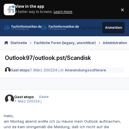
Zum Inhalt springen
View in the app
×
A better way to browse.
Learn more
.
Di
Fachinformatiker.de
Anmelden
Startseite
Fachliche Foren (legacy, unsichtbar)
Administration
Outlook97/outlook.pst/Scandisk
Gast etops
7. März 2002
24 j
in
Anwendungssoftware
Gast etops
Gäste
7. März 2002
24 j
Hallo,
am Montag abend wollte ich zu Hause mein Outlook aufmachen,
und da kam sinngemäß die Meldung, daß ich nicht auf die