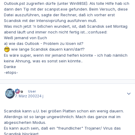
Outlook.pst zugreifen dürfe (unter Win98SE). Als tolle Hilfe hab ich
dann den Tip mit der scanpst.exe gefunden. Beim Versuch, diese
Datei auszuführen, sagte der Rechner, daß ich vorher erst
Scandisk mit der Intensivprüfung ausführen muß.
Was mich jetzt 'n bißchen wundert, ist, daß Scandisk seit Montag
abend läuft und immer noch nicht fertig ist...:confused:
Weiß jemand von Euch
a) wie das Outlook - Problem zu lösen ist?
wie lange Scandisk dauern kann/darf?
Es wäre super, wenn mir jemand helfen könnte - ich hab nämlich
keine Ahnung, was es sonst sein könnte..
Danke
-etops-
Autor-Statistiken
Tiro
User
7. März 2002
24 j
Scandisk kann u.U. bei größen Platten schon ein wenig dauern.
Allerdings ist so lange ungewöhnlich. Mach das ganze mal im
abgesicherten Modus.
Es kann auch sein, daß ein "freundlicher" Trojaner/ Virus das
Scandisk blockiert.