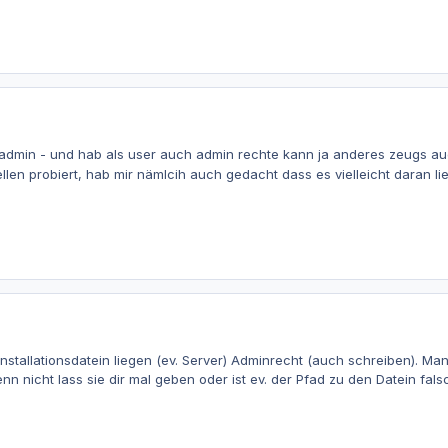
admin - und hab als user auch admin rechte kann ja anderes zeugs auc
llen probiert, hab mir nämlcih auch gedacht dass es vielleicht daran li
nstallationsdatein liegen (ev. Server) Adminrecht (auch schreiben). Ma
enn nicht lass sie dir mal geben oder ist ev. der Pfad zu den Datein fa