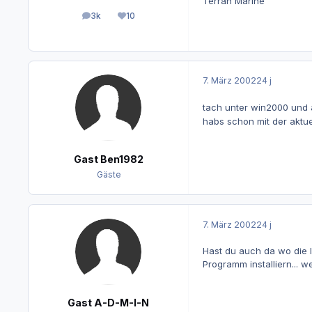
Terran Marine
3k
10
Beiträge
Reputation
7. März 2002
24 j
tach unter win2000 und 
habs schon mit der aktue
Gast Ben1982
Gäste
7. März 2002
24 j
Hast du auch da wo die I
Programm installiern... w
Gast A-D-M-I-N