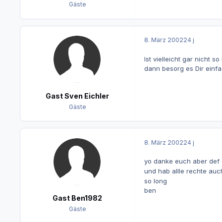
Gäste
8. März 2002
24 j
Ist vielleicht gar nicht 
dann besorg es Dir einf
Gast Sven Eichler
Gäste
8. März 2002
24 j
yo danke euch aber def 
und hab allle rechte auc
so long
ben
Gast Ben1982
Gäste