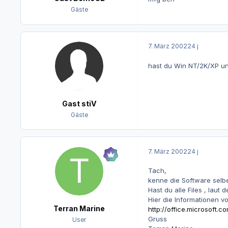
Gäste
7. März 2002
24 j
hast du Win NT/2K/XP un
Gast stiV
Gäste
7. März 2002
24 j
Tach,
kenne die Software selbe
Hast du alle Files , laut
Hier die Informationen v
Terran Marine
http://office.microsoft
Gruss
User