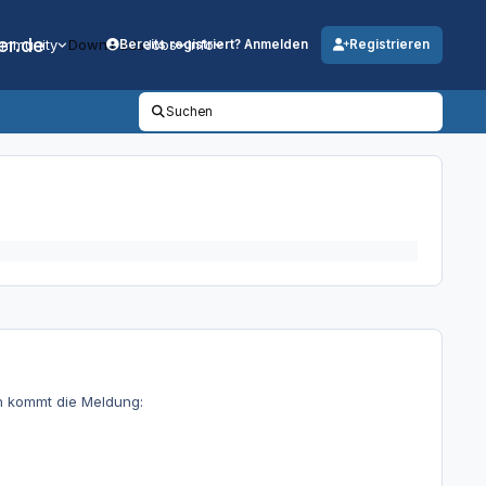
er.de
mmunity
Downloads
Jobs
Info
Bereits registriert? Anmelden
Registrieren
Suchen
on kommt die Meldung: