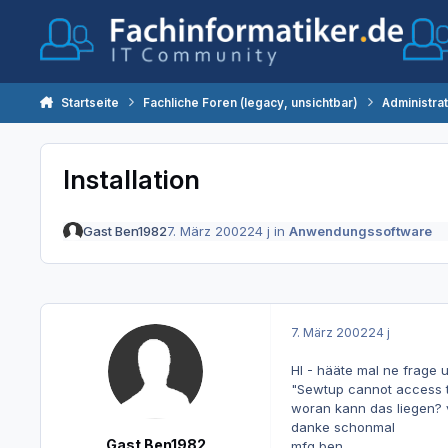
Zum Inhalt springen
Startseite
Fachliche Foren (legacy, unsichtbar)
Administra
Installation
Gast Ben1982
7. März 2002
24 j
in
Anwendungssoftware
7. März 2002
24 j
HI - hääte mal ne frage u
"Sewtup cannot access the
woran kann das liegen? v
danke schonmal
Gast Ben1982
mfg ben