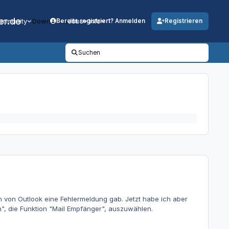
er.de
mmunity
Downloads
Jobs
Info
Bereits registriert? Anmelden
Registrieren
Suchen
en von Outlook eine Fehlermeldung gab. Jetzt habe ich aber
n", die Funktion "Mail Empfänger", auszuwählen.