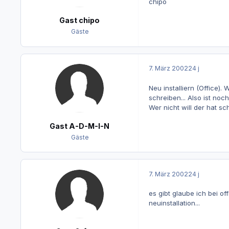
chipo
Gast chipo
Gäste
7. März 2002
24 j
Neu installiern (Office).
schreiben... Also ist noc
Wer nicht will der hat sch
Gast A-D-M-I-N
Gäste
7. März 2002
24 j
es gibt glaube ich bei of
neuinstallation...