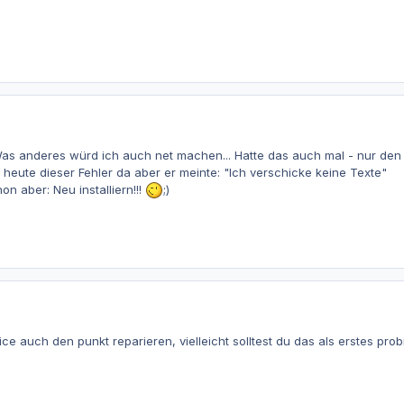
 Was anderes würd ich auch net machen... Hatte das auch mal - nur den U
h heute dieser Fehler da aber er meinte: "Ich verschicke keine Texte"
on aber: Neu installiern!!!
;)
fice auch den punkt reparieren, vielleicht solltest du das als erstes pr