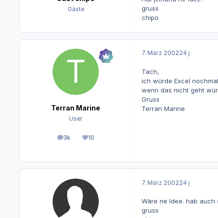
gruss
Gäste
chipo
7. März 2002
24 j
Tach,
ich würde Excel nochmal 
wenn das nicht geht würd
Gruss
Terran Marine
Terran Marine
User
3k
10
Beiträge
Reputation
7. März 2002
24 j
Wäre ne Idee. hab auch s
gruss