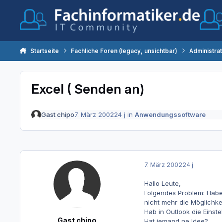
Zum Inhalt springen
Startseite
Fachliche Foren (legacy, unsichtbar)
Administra
Excel ( Senden an)
Gast chipo
7. März 2002
24 j
in
Anwendungssoftware
7. März 2002
24 j
Hallo Leute,
Folgendes Problem: Habe 
nicht mehr die Möglichke
Hab in Outlook die Einste
Gast chipo
Hat jemand ne Idee?