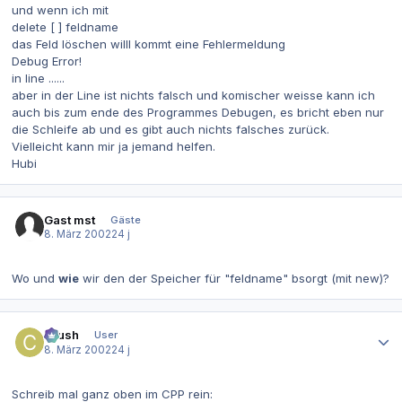
und wenn ich mit
delete [ ] feldname
das Feld löschen willl kommt eine Fehlermeldung
Debug Error!
in line ......
aber in der Line ist nichts falsch und komischer weisse kann ich
auch bis zum ende des Programmes Debugen, es bricht eben nur
die Schleife ab und es gibt auch nichts falsches zurück.
Vielleicht kann mir ja jemand helfen.
Hubi
Gast mst
Gäste
8. März 2002
24 j
Wo und
wie
wir den der Speicher für "feldname" bsorgt (mit new)?
Autor-Statistiken
Crush
User
8. März 2002
24 j
Schreib mal ganz oben im CPP rein: