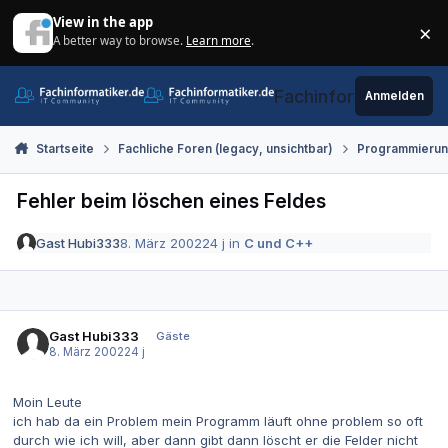
Zum Inhalt springen
View in the app
×
A better way to browse.
Learn more
.
Di
Fachinformatiker.de
Anmelden
Startseite
Fachliche Foren (legacy, unsichtbar)
Programmieru
Fehler beim löschen eines Feldes
Gast Hubi333
8. März 2002
24 j
in
C und C++
Gast Hubi333
Gäste
8. März 2002
24 j
Moin Leute
ich hab da ein Problem mein Programm läuft ohne problem so oft
durch wie ich will, aber dann gibt dann löscht er die Felder nicht