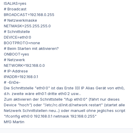
ISALIAS=yes
# Broadcast
BROADCAST=192.168.0.255
# Netzwerkmaske
NETMASK=255.255.255.0
# Schnittstelle
DEVICE=eth0:0
BOOTPROTO=none
# Beim Starten mit aktivieren?
ONBOOT=yes
# Netzwerk
NETWORK=192.168.0.0
# IP-Addrese
IPADDR=192.168.0.1
# -EnDe-
Die Schnittstelle "eth0:0" ist das Erste (0) IP Alias Gerät von eth0,
d.h. zweite wäre eth0:1 dritte eth0:2 usw...
Zum aktivieren der Schnittstelle "ifup eth0:0" (fährt nur dieses
Device "hoch") oder "/etc/rc.d/init.d/network restart" (startet alle
Netzwerk Schnittstellen neu...) oder manuell ohne jegliches script
"ifconfig eth0:0 192.168.0.1 netmask 192.168.0.255"
MfG Martin