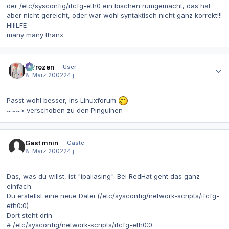
der /etc/sysconfig/ifcfg-eth0 ein bischen rumgemacht, das hat
aber nicht gereicht, oder war wohl syntaktisch nicht ganz korrekt!!!
HIIILFE
many many thanx
Autor-Statistiken
2-frozen
User
8. März 2002
24 j
Passt wohl besser, ins Linuxforum
~~~> verschoben zu den Pinguinen
Gast mnin
Gäste
8. März 2002
24 j
Das, was du willst, ist "ipaliasing". Bei RedHat geht das ganz
einfach:
Du erstellst eine neue Datei (/etc/sysconfig/network-scripts/ifcfg-
eth0:0)
Dort steht drin:
# /etc/sysconfig/network-scripts/ifcfg-eth0:0