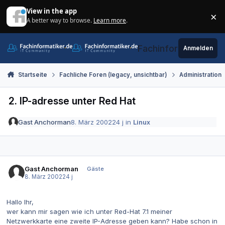
Zum Inhalt springen
View in the app
×
A better way to browse.
Learn more
.
Di
Fachinformatiker.de
Anmelden
Startseite
Fachliche Foren (legacy, unsichtbar)
Administration
2. IP-adresse unter Red Hat
Gast Anchorman
8. März 2002
24 j
in
Linux
Gast Anchorman
Gäste
8. März 2002
24 j
Hallo Ihr,
wer kann mir sagen wie ich unter Red-Hat 7.1 meiner
Netzwerkkarte eine zweite IP-Adresse geben kann? Habe schon in