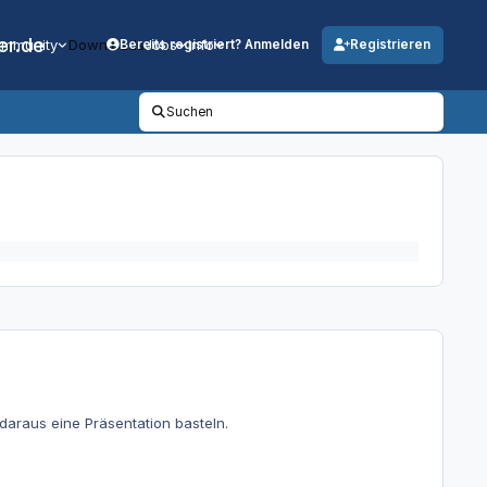
er.de
mmunity
Downloads
Jobs
Info
Bereits registriert? Anmelden
Registrieren
Suchen
daraus eine Präsentation basteln.