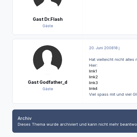
Gast Dr.Flash
Gäste
20. Juni 2008
18 j
Hat vielleicht nicht all
Hier:
link1
link2
Gast Godfather_d
link3
link4
Gäste
Viel spass mit und viel G
Archiv
Dieses Thema wurde archiviert und kann nicht mehr beantwo