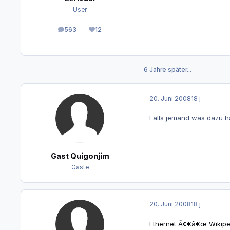
User
563
12
Beiträge
Reputation
6 Jahre später...
20. Juni 2008
18 j
Falls jemand was dazu ha
Gast Quigonjim
Gäste
20. Juni 2008
18 j
Ethernet Ã¢€â€œ Wikipe