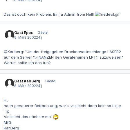
Das ist doch kein Problem. Bin ja Admin from Hell!
Gast Epox
Gäste
8. März 2002
24 j
@Karlberg:
"Um der freigegeben Druckerwarteschlange LASER2
auf dem Server \\FINANZEN den Gerätenamen LPT1: zuzuweisen"
Warum sollte ich das tun?
Gast KarlBerg
Gäste
8. März 2002
24 j
Hi,
nach genauerer Betrachtung, war's vielleicht doch kein so toller
Tip.
Vielleicht das nächste mal
MfG
KarlBerg