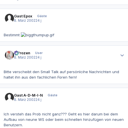
Gast Epox
Gäste
8. März 2002
24 j
Bestimmt
Autor-Statistiken
2-frozen
User
8. März 2002
24 j
Bitte verscheibt den Small Talk auf persönlcihe Nachrichten und
haltet ihn aus den fachlichen Foren fern!
Gast A-D-M-I-N
Gäste
8. März 2002
24 j
Ich versteh das Prob nicht ganz??? Geht es hier darum bei dem
Aufbau von neune WS oder beim schnellen hinzufügen von neuen
Benutzern.