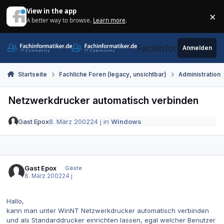
Zum Inhalt springen
View in the app
×
A better way to browse.
Learn more
.
Di
Fachinformatiker.de
Anmelden
Startseite
Fachliche Foren (legacy, unsichtbar)
Administration
Netzwerkdrucker automatisch verbinden
Gast Epox
8. März 2002
24 j
in
Windows
Gast Epox
Gäste
8. März 2002
24 j
Hallo,
kann man unter WinNT Netzwerkdrucker automatisch verbinden
und als Standarddrucker einrichten lassen, egal welcher Benutzer