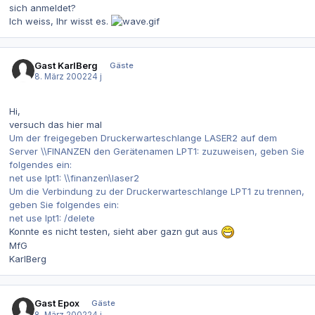
sich anmeldet?
Ich weiss, Ihr wisst es.
Gast KarlBerg
Gäste
8. März 2002
24 j
Hi,
versuch das hier mal
Um der freigegeben Druckerwarteschlange LASER2 auf dem
Server \\FINANZEN den Gerätenamen LPT1: zuzuweisen, geben Sie
folgendes ein:
net use lpt1: \\finanzen\laser2
Um die Verbindung zu der Druckerwarteschlange LPT1 zu trennen,
geben Sie folgendes ein:
net use lpt1: /delete
Konnte es nicht testen, sieht aber gazn gut aus
MfG
KarlBerg
Gast Epox
Gäste
8. März 2002
24 j