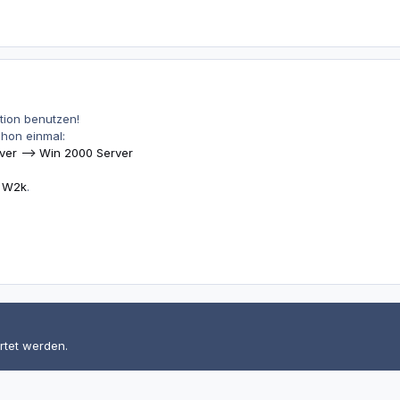
ktion benutzen!
hon einmal:
ver --> Win 2000 Server
f W2k
.
rtet werden.