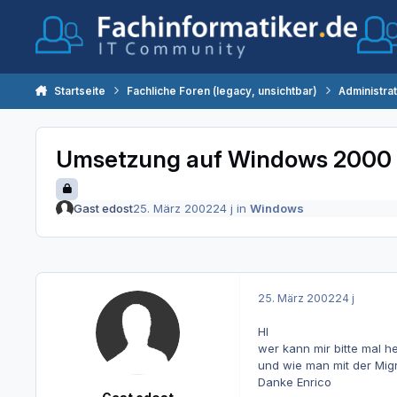
Zum Inhalt springen
Startseite
Fachliche Foren (legacy, unsichtbar)
Administra
Umsetzung auf Windows 2000 
Gast edost
25. März 2002
24 j
in
Windows
25. März 2002
24 j
HI
wer kann mir bitte mal h
und wie man mit der Mig
Danke Enrico