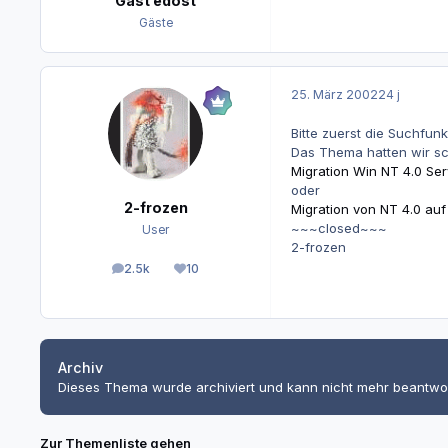
Gast edost
Gäste
25. März 2002
24 j
Bitte zuerst die Suchfun
Das Thema hatten wir sc
Migration Win NT 4.0 Ser
oder
2-frozen
Migration von NT 4.0 au
~~~closed~~~
User
2-frozen
2.5k
10
Beiträge
Reputation
Archiv
Dieses Thema wurde archiviert und kann nicht mehr beantwo
Zur Themenliste gehen