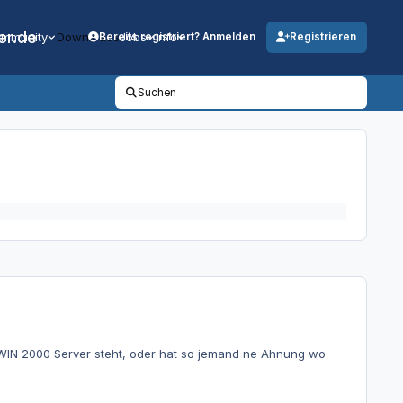
er.de
mmunity
Downloads
Jobs
Info
Bereits registriert? Anmelden
Registrieren
Suchen
f WIN 2000 Server steht, oder hat so jemand ne Ahnung wo